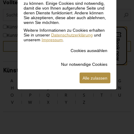
Volltextsuche
zu können. Einige Cookies sind notwendig,
damit die von Ihnen aufgerufene Seite und
S
deren Dienste funktioniert. Andere können
i
Sie akzeptieren, diese aber auch ablehnen,
wenn Sie möchten.
KünstlerInnen
Weitere Informationen zu Cookies erhalten
Sie in unserer
Datenschutzerklärung
und
Kunstwerke
unserem
Impressum
.
SUCHEN
Cookies auswählen
Nur notwendige Cookies
KünstlerInnen alphabetisch
Alle zulassen
A
B
C
D
E
F
G
H
I
J
K
L
M
N
O
P
Q
R
S
T
U
V
W
X
Y
Z