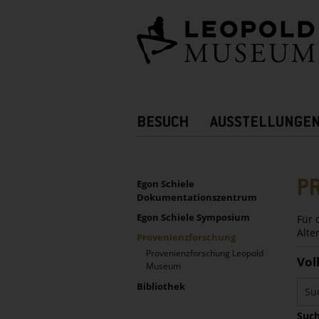
Barrierefreie
Bedienung
der
Webseite
Hauptnavigation
BESUCH
AUSSTELLUNGE
Zusatznavigation!
UNTERNAVIGATION
Sidebar
P
Egon Schiele
Dokumentationszentrum
Egon Schiele Symposium
Für 
Alte
Provenienzforschung
Provenienzforschung Leopold
Vol
Museum
Bibliothek
Such