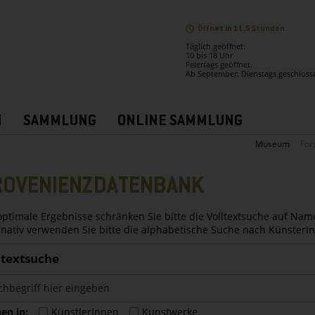
Öffnet in 11,5 Stunden.
Täglich geöffnet:
10 bis 18 Uhr
Feiertags geöffnet.
Ab September: Dienstags geschloss
N
SAMMLUNG
ONLINE SAMMLUNG
Museum
For
ROVENIENZDATENBANK
optimale Ergebnisse schränken Sie bitte die Volltextsuche auf Nam
rnativ verwenden Sie bitte die alphabetische Suche nach Künster
ltextsuche
en in:
KünstlerInnen
Kunstwerke