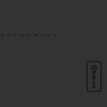
R
S
T
U
V
W
X
Y
Z