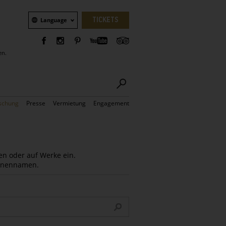
Sprachauswahl
TICKETS
Language
en.
schung
Presse
Vermietung
Engagement
en oder auf Werke ein.
Innennamen.