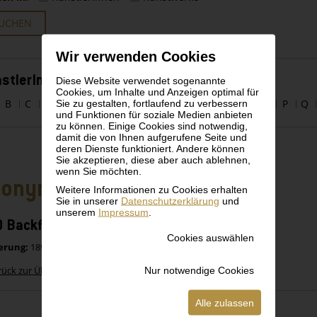
UCHEN
Wir verwenden Cookies
stlerInnen alphabetisch
Diese Website verwendet sogenannte
Cookies, um Inhalte und Anzeigen optimal für
Sie zu gestalten, fortlaufend zu verbessern
B
C
D
E
F
G
H
I
J
K
L
M
N
O
P
Q
und Funktionen für soziale Medien anbieten
zu können. Einige Cookies sind notwendig,
damit die von Ihnen aufgerufene Seite und
deren Dienste funktioniert. Andere können
Sie akzeptieren, diese aber auch ablehnen,
wenn Sie möchten.
nonym
Weitere Informationen zu Cookies erhalten
Sie in unserer
Datenschutzerklärung
und
unserem
Impressum
.
 Backformen aus Blech von 1890-1925
Cookies auswählen
erung:
1890-1925
Nur notwendige Cookies
rück zur Übersicht
Alle zulassen