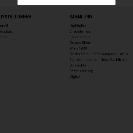
USSTELLUNGEN
SAMMLUNG
tuell
Highlights
orschau
Virtuelle Tour
rchiv
Egon Schiele
Gustav Klimt
Wien 1900
Biedermeier - Stimmungsrealismus
Expressionismus - Neue Sachlichkeit
Bildrechte
Restaurierung
Digital