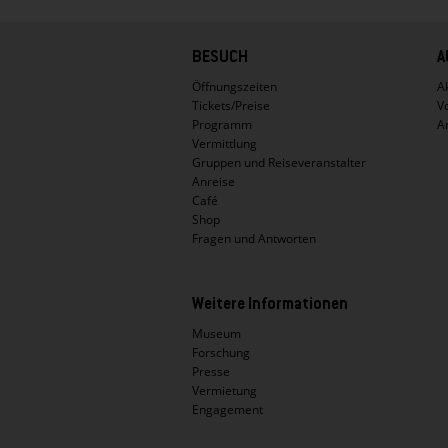
Hauptnavigation
BESUCH
A
Öffnungszeiten
Ak
Tickets/Preise
V
Programm
A
Vermittlung
Gruppen und Reiseveranstalter
Anreise
Café
Shop
Fragen und Antworten
Weitere Informationen
Museum
Forschung
Presse
Vermietung
Engagement