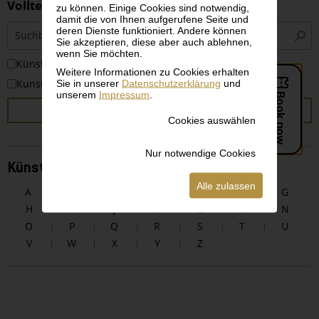
Volltextsuche
zu können. Einige Cookies sind notwendig,
damit die von Ihnen aufgerufene Seite und
S
deren Dienste funktioniert. Andere können
i
Sie akzeptieren, diese aber auch ablehnen,
wenn Sie möchten.
KünstlerInnen
Weitere Informationen zu Cookies erhalten
Sie in unserer
Datenschutzerklärung
und
Kunstwerke
unserem
Impressum
.
SUCHEN
Cookies auswählen
Nur notwendige Cookies
KünstlerInnen alphabetisch
Alle zulassen
A
B
C
D
E
F
G
H
I
J
K
L
M
N
O
P
Q
R
S
T
U
V
W
X
Y
Z