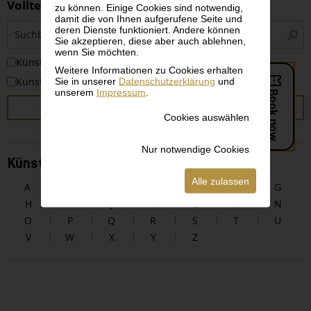
Volltextsuche
zu können. Einige Cookies sind notwendig,
damit die von Ihnen aufgerufene Seite und
S
deren Dienste funktioniert. Andere können
i
Sie akzeptieren, diese aber auch ablehnen,
wenn Sie möchten.
KünstlerInnen
Weitere Informationen zu Cookies erhalten
Sie in unserer
Datenschutzerklärung
und
Kunstwerke
unserem
Impressum
.
SUCHEN
Cookies auswählen
Nur notwendige Cookies
KünstlerInnen alphabetisch
Alle zulassen
A
B
C
D
E
F
G
H
I
J
K
L
M
N
O
P
Q
R
S
T
U
V
W
X
Y
Z