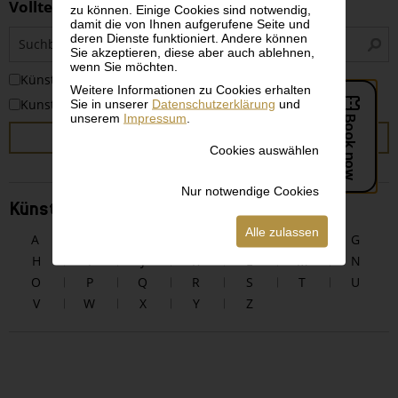
Volltextsuche
zu können. Einige Cookies sind notwendig,
damit die von Ihnen aufgerufene Seite und
S
deren Dienste funktioniert. Andere können
i
Sie akzeptieren, diese aber auch ablehnen,
wenn Sie möchten.
KünstlerInnen
Weitere Informationen zu Cookies erhalten
Sie in unserer
Datenschutzerklärung
und
Kunstwerke
unserem
Impressum
.
SUCHEN
Cookies auswählen
Nur notwendige Cookies
KünstlerInnen alphabetisch
Alle zulassen
A
B
C
D
E
F
G
H
I
J
K
L
M
N
O
P
Q
R
S
T
U
V
W
X
Y
Z