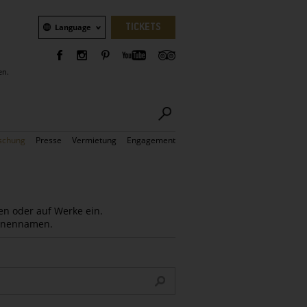
Sprachauswahl
TICKETS
Language
en.
schung
Presse
Vermietung
Engagement
en oder auf Werke ein.
Innennamen.