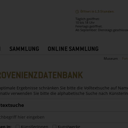
Öffnet in 1,5 Stunden.
Täglich geöffnet:
10 bis 18 Uhr
Feiertags geöffnet.
Ab September: Dienstags geschloss
N
SAMMLUNG
ONLINE SAMMLUNG
Museum
For
ROVENIENZDATENBANK
optimale Ergebnisse schränken Sie bitte die Volltextsuche auf Nam
rnativ verwenden Sie bitte die alphabetische Suche nach Künster
ltextsuche
en in:
KünstlerInnen
Kunstwerke