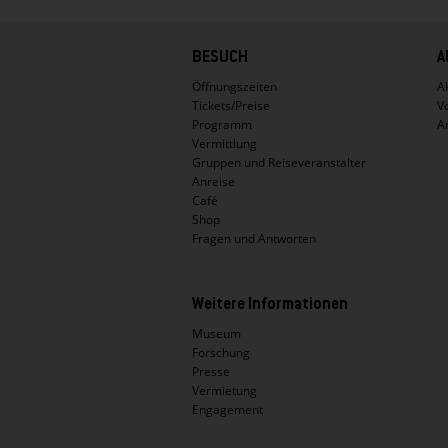
Hauptnavigation
BESUCH
A
Öffnungszeiten
Ak
Tickets/Preise
V
Programm
A
Vermittlung
Gruppen und Reiseveranstalter
Anreise
Café
Shop
Fragen und Antworten
Weitere Informationen
Museum
Forschung
Presse
Vermietung
Engagement