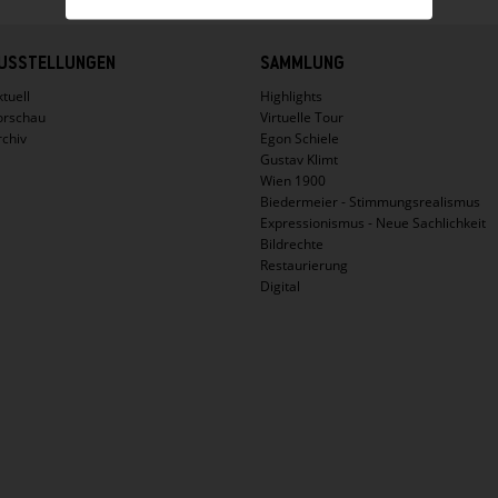
USSTELLUNGEN
SAMMLUNG
tuell
Highlights
orschau
Virtuelle Tour
rchiv
Egon Schiele
Gustav Klimt
Wien 1900
Biedermeier - Stimmungsrealismus
Expressionismus - Neue Sachlichkeit
Bildrechte
Restaurierung
Digital