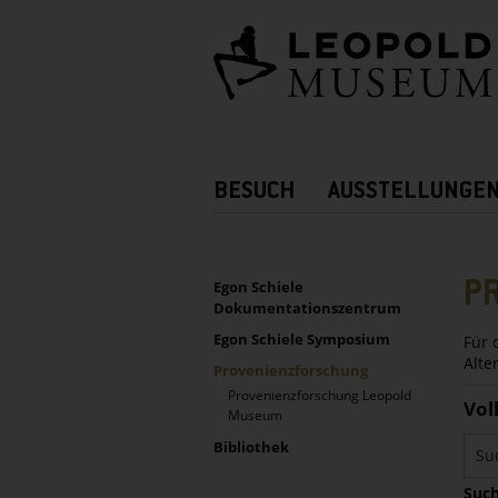
Barrierefreie
Bedienung
der
Webseite
Hauptnavigation
BESUCH
AUSSTELLUNGE
Zusatznavigation!
UNTERNAVIGATION
Sidebar
P
Egon Schiele
Dokumentationszentrum
Egon Schiele Symposium
Für 
Alte
Provenienzforschung
Provenienzforschung Leopold
Vol
Museum
Bibliothek
Such