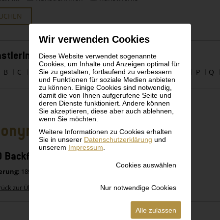
UCHEN
Wir verwenden Cookies
stlerInnen alphabetisch
Diese Website verwendet sogenannte
Cookies, um Inhalte und Anzeigen optimal für
Sie zu gestalten, fortlaufend zu verbessern
B
C
D
E
F
G
H
I
J
K
L
M
N
O
P
Q
und Funktionen für soziale Medien anbieten
zu können. Einige Cookies sind notwendig,
damit die von Ihnen aufgerufene Seite und
deren Dienste funktioniert. Andere können
Sie akzeptieren, diese aber auch ablehnen,
wenn Sie möchten.
nonym
Weitere Informationen zu Cookies erhalten
Sie in unserer
Datenschutzerklärung
und
unserem
Impressum
.
 Backformen aus Blech von 1890-1925
Cookies auswählen
erung:
1890-1925
Nur notwendige Cookies
rück zur Übersicht
Alle zulassen