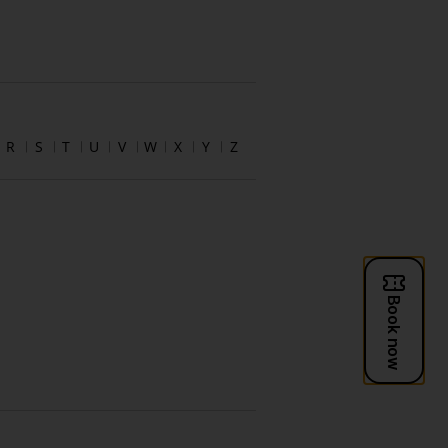
R
S
T
U
V
W
X
Y
Z