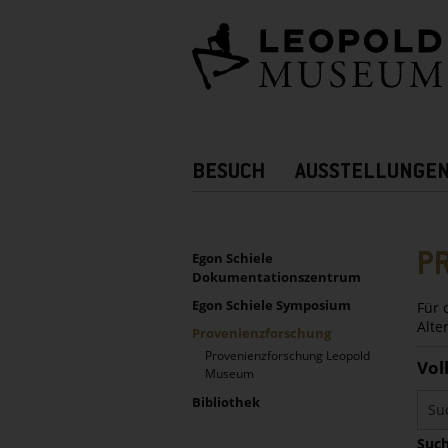
Barrierefreie
Bedienung
der
Webseite
Hauptnavigation
BESUCH
AUSSTELLUNGE
Zusatznavigation!
UNTERNAVIGATION
Sidebar
P
Egon Schiele
Dokumentationszentrum
Egon Schiele Symposium
Für 
Alte
Provenienzforschung
Provenienzforschung Leopold
Vol
Museum
Bibliothek
Such