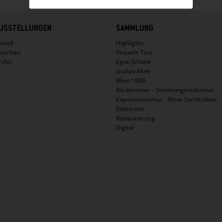
USSTELLUNGEN
SAMMLUNG
tuell
Highlights
orschau
Virtuelle Tour
rchiv
Egon Schiele
Gustav Klimt
Wien 1900
Biedermeier - Stimmungsrealismus
Expressionismus - Neue Sachlichkeit
Bildrechte
Restaurierung
Digital