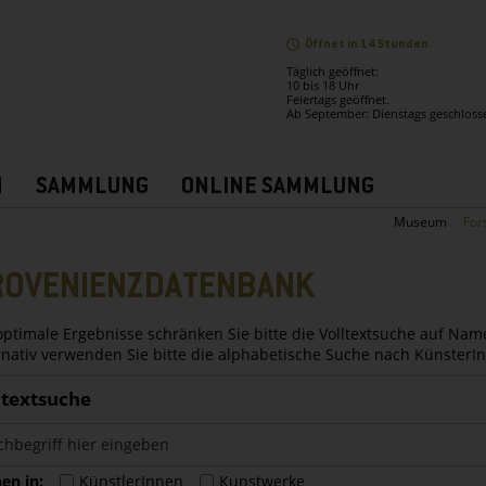
Öffnet in 14 Stunden.
Täglich geöffnet:
10 bis 18 Uhr
Feiertags geöffnet.
Ab September: Dienstags geschloss
N
SAMMLUNG
ONLINE SAMMLUNG
Museum
For
ROVENIENZDATENBANK
optimale Ergebnisse schränken Sie bitte die Volltextsuche auf Nam
rnativ verwenden Sie bitte die alphabetische Suche nach Künster
ltextsuche
en in:
KünstlerInnen
Kunstwerke