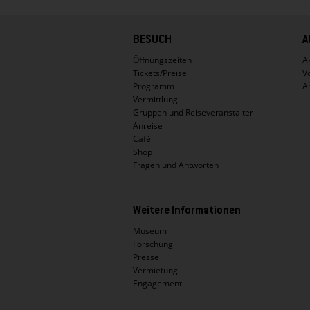
Hauptnavigation
BESUCH
A
Öffnungszeiten
Ak
Tickets/Preise
V
Programm
A
Vermittlung
Gruppen und Reiseveranstalter
Anreise
Café
Shop
Fragen und Antworten
Weitere Informationen
Museum
Forschung
Presse
Vermietung
Engagement