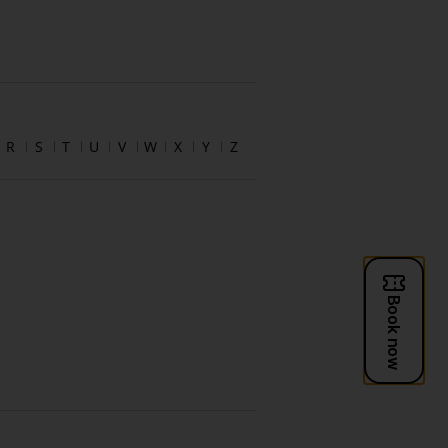
R
S
T
U
V
W
X
Y
Z