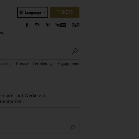
Sprachauswahl
TICKETS
Language
en.
schung
Presse
Vermietung
Engagement
en oder auf Werke ein.
Innennamen.