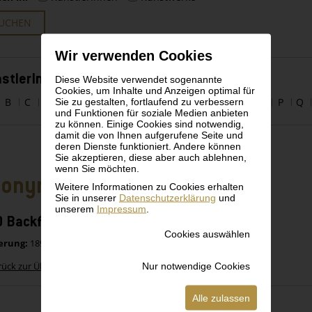
UCHEN
Wir verwenden Cookies
stlerInnen alphabetisch
Diese Website verwendet sogenannte
Cookies, um Inhalte und Anzeigen optimal für
Sie zu gestalten, fortlaufend zu verbessern
B
C
D
E
F
G
H
I
J
K
L
M
N
O
P
Q
und Funktionen für soziale Medien anbieten
zu können. Einige Cookies sind notwendig,
damit die von Ihnen aufgerufene Seite und
deren Dienste funktioniert. Andere können
Sie akzeptieren, diese aber auch ablehnen,
wenn Sie möchten.
nonym
Weitere Informationen zu Cookies erhalten
Sie in unserer
Datenschutzerklärung
und
unserem
Impressum
.
 Backformen aus Blech von 1890-1925
Cookies auswählen
erung:
1890-1925
Nur notwendige Cookies
rück zur Übersicht
Alle zulassen