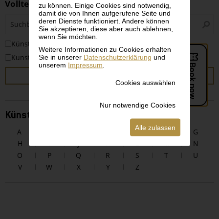
Volltextsuche
zu können. Einige Cookies sind notwendig,
damit die von Ihnen aufgerufene Seite und
S
deren Dienste funktioniert. Andere können
i
Sie akzeptieren, diese aber auch ablehnen,
wenn Sie möchten.
KünstlerInnen
Weitere Informationen zu Cookies erhalten
Sie in unserer
Datenschutzerklärung
und
Kunstwerke
unserem
Impressum
.
SUCHEN
Cookies auswählen
Nur notwendige Cookies
KünstlerInnen alphabetisch
Alle zulassen
A
B
C
D
E
F
G
H
I
J
K
L
M
N
O
P
Q
R
S
T
U
V
W
X
Y
Z