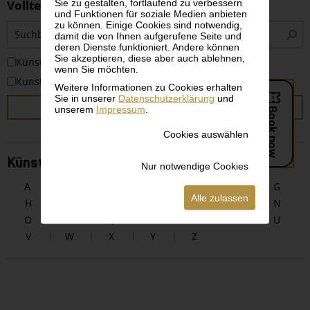
Sie zu gestalten, fortlaufend zu verbessern
Volltextsuche
und Funktionen für soziale Medien anbieten
zu können. Einige Cookies sind notwendig,
S
damit die von Ihnen aufgerufene Seite und
i
deren Dienste funktioniert. Andere können
Sie akzeptieren, diese aber auch ablehnen,
KünstlerInnen
wenn Sie möchten.
Kunstwerke
Weitere Informationen zu Cookies erhalten
Sie in unserer
Datenschutzerklärung
und
SUCHEN
unserem
Impressum
.
Cookies auswählen
KünstlerInnen alphabetisch
Nur notwendige Cookies
A
B
C
D
E
F
G
Alle zulassen
H
I
J
K
L
M
N
O
P
Q
R
S
T
U
V
W
X
Y
Z