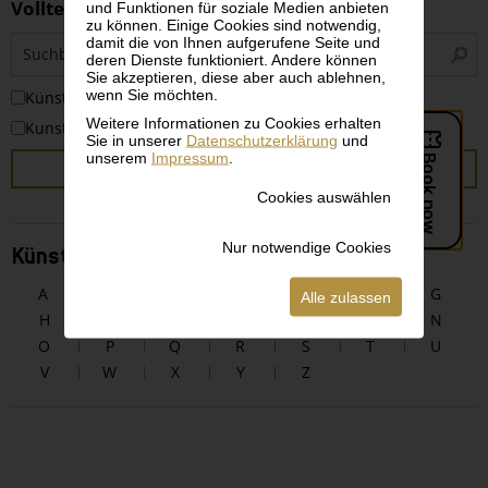
Volltextsuche
und Funktionen für soziale Medien anbieten
zu können. Einige Cookies sind notwendig,
S
damit die von Ihnen aufgerufene Seite und
deren Dienste funktioniert. Andere können
i
Sie akzeptieren, diese aber auch ablehnen,
wenn Sie möchten.
KünstlerInnen
Weitere Informationen zu Cookies erhalten
Kunstwerke
Sie in unserer
Datenschutzerklärung
und
unserem
Impressum
.
SUCHEN
Cookies auswählen
Nur notwendige Cookies
KünstlerInnen alphabetisch
A
B
C
D
E
F
G
Alle zulassen
H
I
J
K
L
M
N
O
P
Q
R
S
T
U
V
W
X
Y
Z