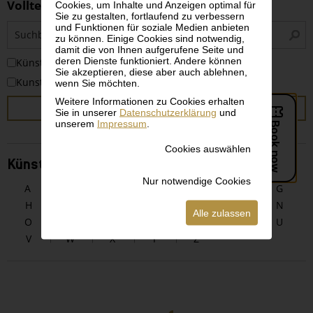
Volltextsuche
Cookies, um Inhalte und Anzeigen optimal für
Sie zu gestalten, fortlaufend zu verbessern
S
und Funktionen für soziale Medien anbieten
zu können. Einige Cookies sind notwendig,
i
damit die von Ihnen aufgerufene Seite und
deren Dienste funktioniert. Andere können
KünstlerInnen
Sie akzeptieren, diese aber auch ablehnen,
Kunstwerke
wenn Sie möchten.
Weitere Informationen zu Cookies erhalten
SUCHEN
Sie in unserer
Datenschutzerklärung
und
unserem
Impressum
.
Cookies auswählen
KünstlerInnen alphabetisch
Nur notwendige Cookies
A
B
C
D
E
F
G
H
I
J
K
L
M
N
Alle zulassen
O
P
Q
R
S
T
U
V
W
X
Y
Z