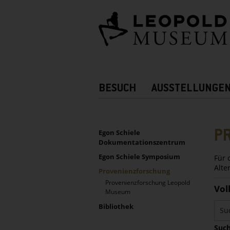
Barrierefreie
Bedienung
der
Webseite
Hauptnavigation
BESUCH
AUSSTELLUNGE
Zusatznavigation!
UNTERNAVIGATION
Sidebar
P
Egon Schiele
Dokumentationszentrum
Egon Schiele Symposium
Für 
Alte
Provenienzforschung
Provenienzforschung Leopold
Vol
Museum
Bibliothek
Such