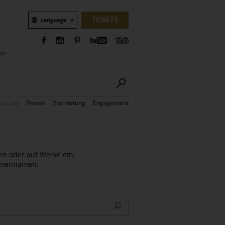
Sprachauswahl
TICKETS
Language
en.
schung
Presse
Vermietung
Engagement
en oder auf Werke ein.
Innennamen.