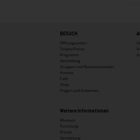
Hauptnavigation
BESUCH
A
Öffnungszeiten
Ak
Tickets/Preise
V
Programm
A
Vermittlung
Gruppen und Reiseveranstalter
Anreise
Café
Shop
Fragen und Antworten
Weitere Informationen
Museum
Forschung
Presse
Vermietung