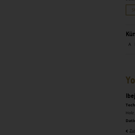
S
Kün
A
Yo
Ibe
Tech
Holz 
Dati
Zu