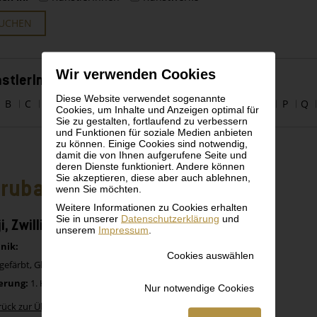
UCHEN
Wir verwenden Cookies
stlerInnen alphabetisch
Diese Website verwendet sogenannte
B
C
D
E
F
G
H
I
J
K
L
M
N
O
P
Q
Cookies, um Inhalte und Anzeigen optimal für
Sie zu gestalten, fortlaufend zu verbessern
und Funktionen für soziale Medien anbieten
zu können. Einige Cookies sind notwendig,
damit die von Ihnen aufgerufene Seite und
deren Dienste funktioniert. Andere können
Sie akzeptieren, diese aber auch ablehnen,
ruba, Nigeria
wenn Sie möchten.
Weitere Informationen zu Cookies erhalten
Sie in unserer
Datenschutzerklärung
und
ji, Zwillingsfigur, männlich
unserem
Impressum
.
nik:
Cookies auswählen
gefärbt, Glasperlen
erung:
1. Hälfte 20 Jh.
Nur notwendige Cookies
rück zur Übersicht