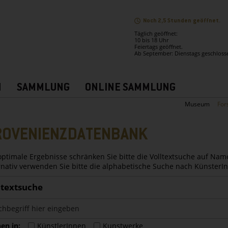
Noch 2,5 Stunden geöffnet.
Täglich geöffnet:
10 bis 18 Uhr
Feiertags geöffnet.
Ab September: Dienstags geschloss
N
SAMMLUNG
ONLINE SAMMLUNG
Museum
For
ROVENIENZDATENBANK
optimale Ergebnisse schränken Sie bitte die Volltextsuche auf Nam
rnativ verwenden Sie bitte die alphabetische Suche nach Künster
ltextsuche
en in:
KünstlerInnen
Kunstwerke