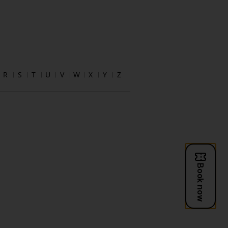
R
S
T
U
V
W
X
Y
Z