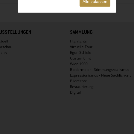
Alle zulassen
USSTELLUNGEN
SAMMLUNG
tuell
Highlights
orschau
Virtuelle Tour
rchiv
Egon Schiele
Gustav Klimt
Wien 1900
Biedermeier - Stimmungsrealismus
Expressionismus - Neue Sachlichkeit
Bildrechte
Restaurierung
Digital