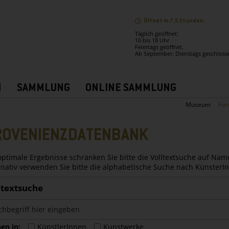
Öffnet in 7,5 Stunden.
Täglich geöffnet:
10 bis 18 Uhr
Feiertags geöffnet.
Ab September: Dienstags geschloss
N
SAMMLUNG
ONLINE SAMMLUNG
Museum
For
ROVENIENZDATENBANK
optimale Ergebnisse schränken Sie bitte die Volltextsuche auf Nam
rnativ verwenden Sie bitte die alphabetische Suche nach Künster
ltextsuche
en in:
KünstlerInnen
Kunstwerke