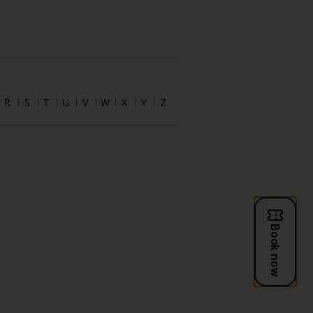
R
S
T
U
V
W
X
Y
Z