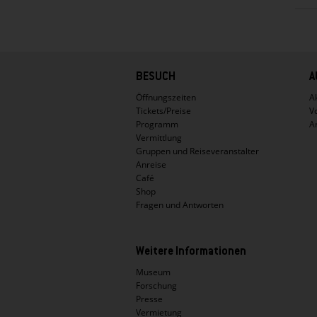
Hauptnavigation
BESUCH
A
Öffnungszeiten
Ak
Tickets/Preise
V
Programm
A
Vermittlung
Gruppen und Reiseveranstalter
Anreise
Café
Shop
Fragen und Antworten
Weitere Informationen
Museum
Forschung
Presse
Vermietung