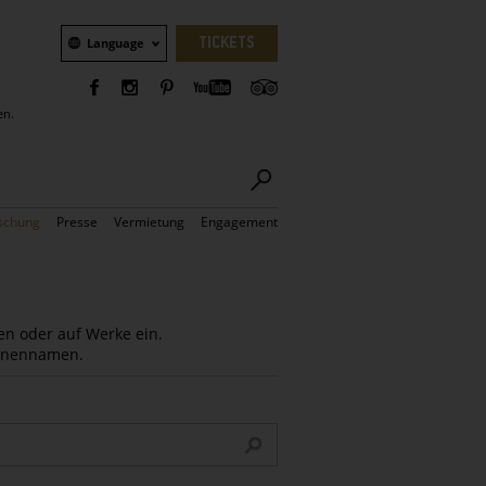
Sprachauswahl
TICKETS
Language
en.
schung
Presse
Vermietung
Engagement
en oder auf Werke ein.
Innennamen.