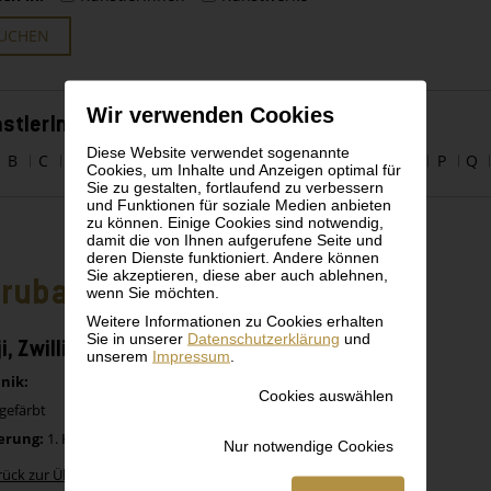
UCHEN
Wir verwenden Cookies
stlerInnen alphabetisch
Diese Website verwendet sogenannte
B
C
D
E
F
G
H
I
J
K
L
M
N
O
P
Q
Cookies, um Inhalte und Anzeigen optimal für
Sie zu gestalten, fortlaufend zu verbessern
und Funktionen für soziale Medien anbieten
zu können. Einige Cookies sind notwendig,
damit die von Ihnen aufgerufene Seite und
deren Dienste funktioniert. Andere können
Sie akzeptieren, diese aber auch ablehnen,
ruba, Nigeria
wenn Sie möchten.
Weitere Informationen zu Cookies erhalten
Sie in unserer
Datenschutzerklärung
und
ji, Zwillingsfigur, weiblich
unserem
Impressum
.
nik:
Cookies auswählen
gefärbt
erung:
1. Hälfte 20. Jh.
Nur notwendige Cookies
rück zur Übersicht