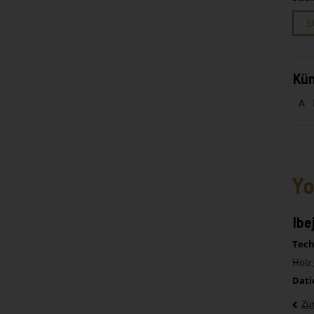
S
Kün
A
Yo
Ibe
Tech
Holz 
Dati
Zu