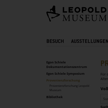
Barrierefreie
Bedienung
der
Webseite
Hauptnavigation
BESUCH
AUSSTELLUNGE
Zusatznavigation!
UNTERNAVIGATION
Sidebar
P
Egon Schiele
Dokumentationszentrum
Egon Schiele Symposium
Für 
Alte
Provenienzforschung
Provenienzforschung Leopold
Vol
Museum
Bibliothek
Such