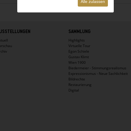
Alle zulassen
USSTELLUNGEN
SAMMLUNG
tuell
Highlights
orschau
Virtuelle Tour
rchiv
Egon Schiele
Gustav Klimt
Wien 1900
Biedermeier - Stimmungsrealismus
Expressionismus - Neue Sachlichkeit
Bildrechte
Restaurierung
Digital