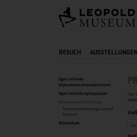
Barrierefreie
Bedienung
der
Webseite
Hauptnavigation
BESUCH
AUSSTELLUNGE
Zusatznavigation!
UNTERNAVIGATION
Sidebar
P
Egon Schiele
Dokumentationszentrum
Egon Schiele Symposium
Für 
Alte
Provenienzforschung
Provenienzforschung Leopold
Vol
Museum
Bibliothek
Such