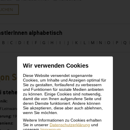
UCHEN
stlerInnen alphabetisch
B
C
D
E
F
G
H
I
J
K
L
M
N
O
P
Q
Wir verwenden Cookies
on Schiele
Diese Website verwendet sogenannte
Cookies, um Inhalte und Anzeigen optimal für
Sie zu gestalten, fortlaufend zu verbessern
und Funktionen für soziale Medien anbieten
i stehende Frauen (Fragment)
zu können. Einige Cookies sind notwendig,
damit die von Ihnen aufgerufene Seite und
nik:
deren Dienste funktioniert. Andere können
Sie akzeptieren, diese aber auch ablehnen,
uf Leinwand
wenn Sie möchten.
erung:
1918 (unvollendet)
Weitere Informationen zu Cookies erhalten
enienz:
Sie in unserer
Datenschutzerklärung
und
unserem
Impressum
.