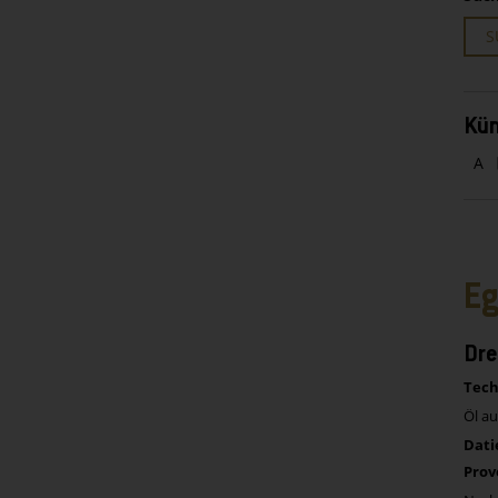
S
Kün
A
Eg
Dre
Tech
Öl a
Dati
Prov