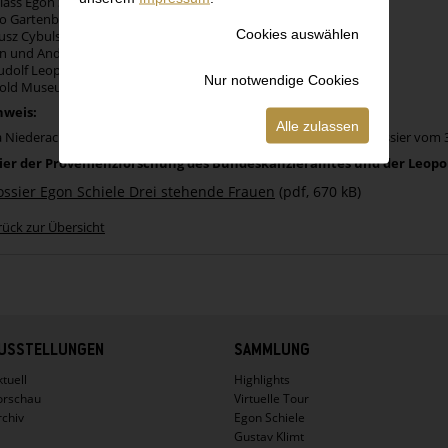
ass Egon Schiele, Wien (1919);
o Gartenberg, Wien und Debina, Polen (vor 1923-etwa 1930);
Cookies auswählen
sz Cybulski, Krakau (um 1930-1954);
n und Andrzej Cybulski, Krakau (1954-1959)
udolf Leopold, Wien (1959-1994);
Nur notwendige Cookies
ld Museum-Privatstiftung, Wien (seit 1994).
weis:
Alle zulassen
 Niederacher, Egon Schiele. Drei stehende Frauen (Fragment), Dossier vom 
ier der Provenienzforschung des Bundeskanzleramtes und der Leopo
ossier Egon Schiele Drei stehende Frauen
(pdf, 670 kB)
rück zur Übersicht
USSTELLUNGEN
SAMMLUNG
tuell
Highlights
orschau
Virtuelle Tour
rchiv
Egon Schiele
Gustav Klimt