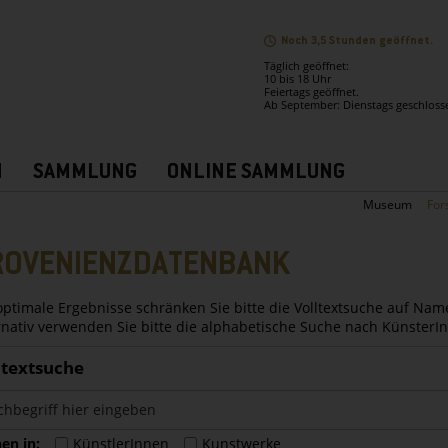
Noch 3,5 Stunden geöffnet.
Täglich geöffnet:
10 bis 18 Uhr
Feiertags geöffnet.
Ab September: Dienstags geschloss
N
SAMMLUNG
ONLINE SAMMLUNG
Museum
For
ROVENIENZDATENBANK
optimale Ergebnisse schränken Sie bitte die Volltextsuche auf Nam
rnativ verwenden Sie bitte die alphabetische Suche nach Künster
ltextsuche
en in:
KünstlerInnen
Kunstwerke