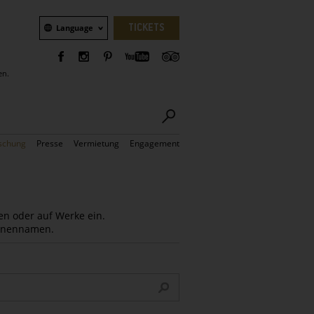
Sprachauswahl
TICKETS
Language
en.
schung
Presse
Vermietung
Engagement
en oder auf Werke ein.
Innennamen.