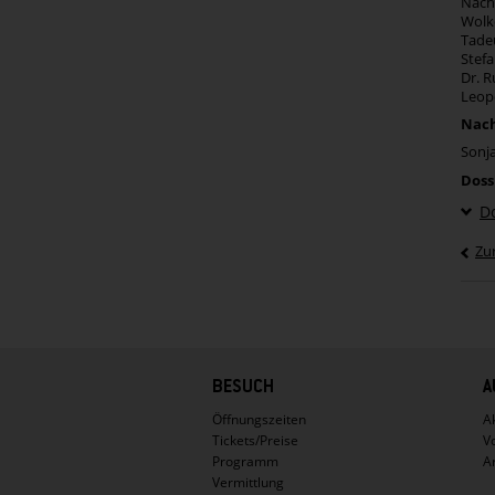
Nachl
Wolk
Tadeu
Stefa
Dr. R
Leopo
Nach
Sonja
Doss
D
Zu
Hauptnavigation
BESUCH
A
Öffnungszeiten
Ak
Tickets/Preise
V
Programm
A
Vermittlung