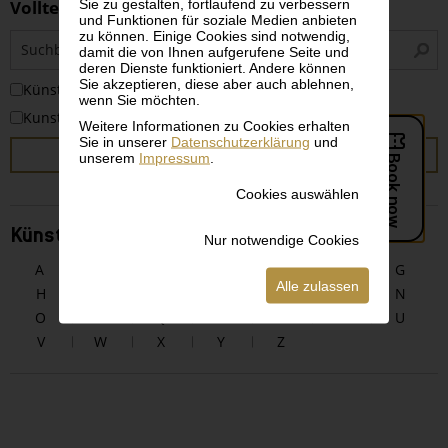
Sie zu gestalten, fortlaufend zu verbessern
Volltextsuche
und Funktionen für soziale Medien anbieten
zu können. Einige Cookies sind notwendig,
S
damit die von Ihnen aufgerufene Seite und
i
deren Dienste funktioniert. Andere können
Sie akzeptieren, diese aber auch ablehnen,
KünstlerInnen
wenn Sie möchten.
Kunstwerke
Weitere Informationen zu Cookies erhalten
Sie in unserer
Datenschutzerklärung
und
SUCHEN
unserem
Impressum
.
Cookies auswählen
KünstlerInnen alphabetisch
Nur notwendige Cookies
A
B
C
D
E
F
G
Alle zulassen
H
I
J
K
L
M
N
O
P
Q
R
S
T
U
V
W
X
Y
Z