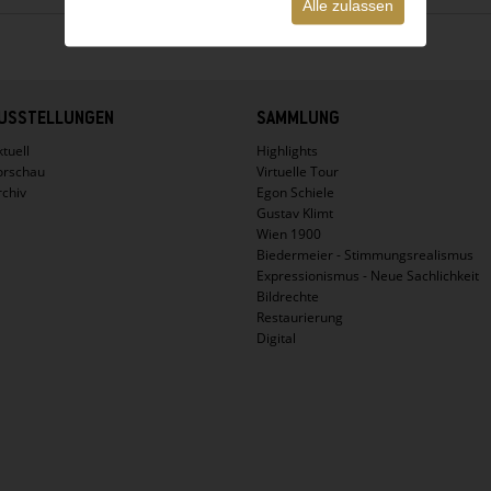
Alle zulassen
USSTELLUNGEN
SAMMLUNG
tuell
Highlights
orschau
Virtuelle Tour
rchiv
Egon Schiele
Gustav Klimt
Wien 1900
Biedermeier - Stimmungsrealismus
Expressionismus - Neue Sachlichkeit
Bildrechte
Restaurierung
Digital