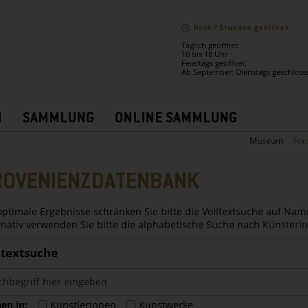
Noch 7 Stunden geöffnet.
Täglich geöffnet:
10 bis 18 Uhr
Feiertags geöffnet.
Ab September: Dienstags geschloss
N
SAMMLUNG
ONLINE SAMMLUNG
Museum
For
ROVENIENZDATENBANK
optimale Ergebnisse schränken Sie bitte die Volltextsuche auf Nam
rnativ verwenden Sie bitte die alphabetische Suche nach Künster
ltextsuche
en in:
KünstlerInnen
Kunstwerke