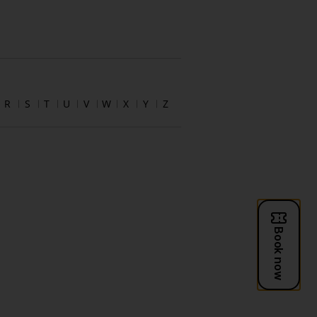
R
S
T
U
V
W
X
Y
Z