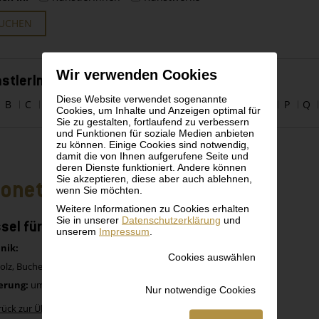
UCHEN
Wir verwenden Cookies
stlerInnen alphabetisch
Diese Website verwendet sogenannte
B
C
D
E
F
G
H
I
J
K
L
M
N
O
P
Q
Cookies, um Inhalte und Anzeigen optimal für
Sie zu gestalten, fortlaufend zu verbessern
und Funktionen für soziale Medien anbieten
zu können. Einige Cookies sind notwendig,
damit die von Ihnen aufgerufene Seite und
deren Dienste funktioniert. Andere können
Sie akzeptieren, diese aber auch ablehnen,
onet
wenn Sie möchten.
Weitere Informationen zu Cookies erhalten
Sie in unserer
Datenschutzerklärung
und
sel für das Café Museum (ohne Sattel)
unserem
Impressum
.
nik:
Cookies auswählen
lz, Buche rotbraun gebeizt, Sitzfläche mit Korbgeflecht
erung:
um 1898
Nur notwendige Cookies
rück zur Übersicht