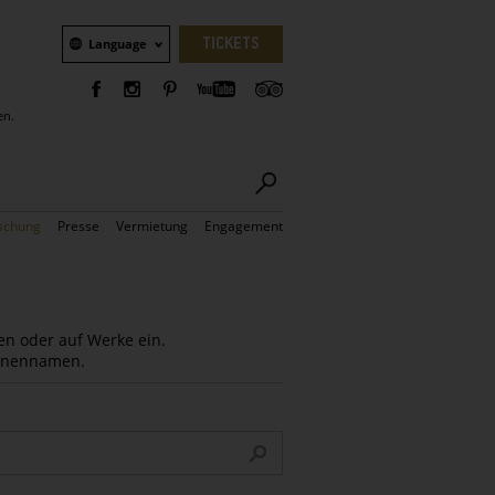
Sprachauswahl
TICKETS
Language
en.
schung
Presse
Vermietung
Engagement
en oder auf Werke ein.
Innennamen.