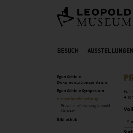
Barrierefreie
Bedienung
der
Webseite
Hauptnavigation
BESUCH
AUSSTELLUNGE
Zusatznavigation!
UNTERNAVIGATION
Sidebar
P
Egon Schiele
Dokumentationszentrum
Egon Schiele Symposium
Für 
Alte
Provenienzforschung
Provenienzforschung Leopold
Vol
Museum
Bibliothek
Such