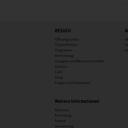
Hauptnavigation
BESUCH
A
Öffnungszeiten
Ak
Tickets/Preise
V
Programm
A
Vermittlung
Gruppen und Reiseveranstalter
Anreise
Café
Shop
Fragen und Antworten
Weitere Informationen
Museum
Forschung
Presse
Vermietung