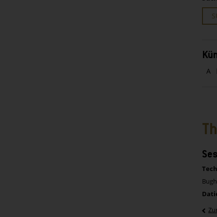
S
Kün
A
Th
Ses
Tech
Bugho
Dati
Zu