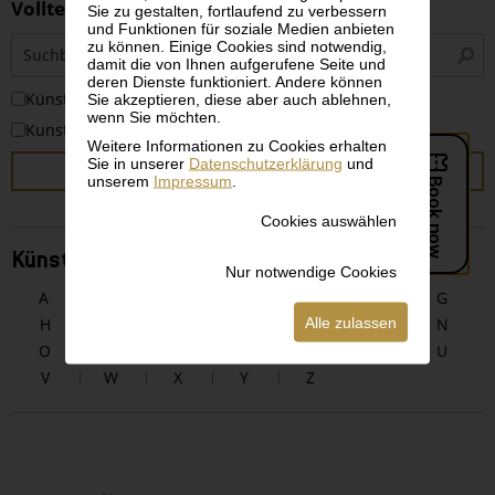
Volltextsuche
Sie zu gestalten, fortlaufend zu verbessern
und Funktionen für soziale Medien anbieten
S
zu können. Einige Cookies sind notwendig,
i
damit die von Ihnen aufgerufene Seite und
deren Dienste funktioniert. Andere können
KünstlerInnen
Sie akzeptieren, diese aber auch ablehnen,
wenn Sie möchten.
Kunstwerke
Weitere Informationen zu Cookies erhalten
Sie in unserer
Datenschutzerklärung
und
SUCHEN
unserem
Impressum
.
Cookies auswählen
KünstlerInnen alphabetisch
Nur notwendige Cookies
A
B
C
D
E
F
G
Alle zulassen
H
I
J
K
L
M
N
O
P
Q
R
S
T
U
V
W
X
Y
Z