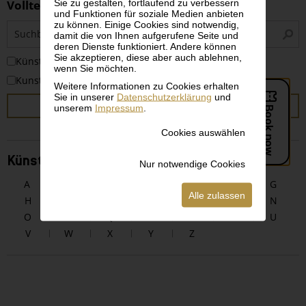
Sie zu gestalten, fortlaufend zu verbessern
Volltextsuche
und Funktionen für soziale Medien anbieten
zu können. Einige Cookies sind notwendig,
S
damit die von Ihnen aufgerufene Seite und
i
deren Dienste funktioniert. Andere können
Sie akzeptieren, diese aber auch ablehnen,
KünstlerInnen
wenn Sie möchten.
Kunstwerke
Weitere Informationen zu Cookies erhalten
Sie in unserer
Datenschutzerklärung
und
SUCHEN
unserem
Impressum
.
Cookies auswählen
KünstlerInnen alphabetisch
Nur notwendige Cookies
A
B
C
D
E
F
G
Alle zulassen
H
I
J
K
L
M
N
O
P
Q
R
S
T
U
V
W
X
Y
Z