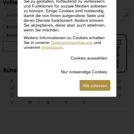
Sie zu gestalten, fortlaufend zu verbessern
Volltextsuche
und Funktionen für soziale Medien anbieten
zu können. Einige Cookies sind notwendig,
S
damit die von Ihnen aufgerufene Seite und
i
deren Dienste funktioniert. Andere können
Sie akzeptieren, diese aber auch ablehnen,
KünstlerInnen
wenn Sie möchten.
Kunstwerke
Weitere Informationen zu Cookies erhalten
Sie in unserer
Datenschutzerklärung
und
SUCHEN
unserem
Impressum
.
Cookies auswählen
KünstlerInnen alphabetisch
Nur notwendige Cookies
A
B
C
D
E
F
G
Alle zulassen
H
I
J
K
L
M
N
O
P
Q
R
S
T
U
V
W
X
Y
Z