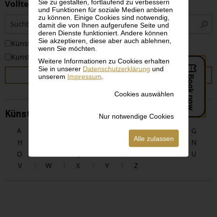
Sie zu gestalten, fortlaufend zu verbessern
Volltextsuche
und Funktionen für soziale Medien anbieten
zu können. Einige Cookies sind notwendig,
S
damit die von Ihnen aufgerufene Seite und
i
deren Dienste funktioniert. Andere können
Sie akzeptieren, diese aber auch ablehnen,
KünstlerInnen
wenn Sie möchten.
Kunstwerke
Weitere Informationen zu Cookies erhalten
Sie in unserer
Datenschutzerklärung
und
SUCHEN
unserem
Impressum
.
Cookies auswählen
KünstlerInnen alphabetisch
Nur notwendige Cookies
A
B
C
D
E
F
G
Alle zulassen
H
I
J
K
L
M
N
O
P
Q
R
S
T
U
V
W
X
Y
Z