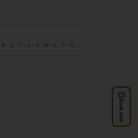
R
S
T
U
V
W
X
Y
Z