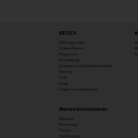
Hauptnavigation
BESUCH
A
Öffnungszeiten
Ak
Tickets/Preise
V
Programm
A
Vermittlung
Gruppen und Reiseveranstalter
Anreise
Café
Shop
Fragen und Antworten
Weitere Informationen
Museum
Forschung
Presse
Vermietung