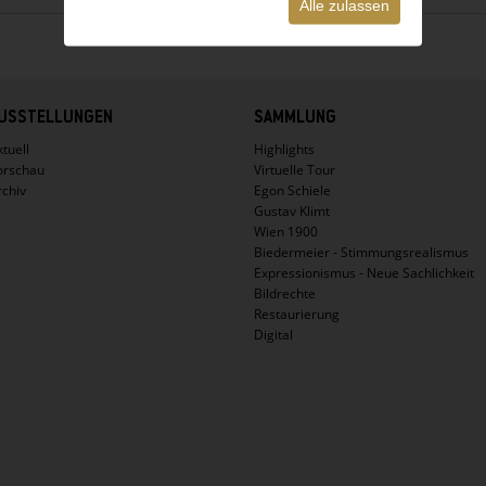
Alle zulassen
USSTELLUNGEN
SAMMLUNG
tuell
Highlights
orschau
Virtuelle Tour
rchiv
Egon Schiele
Gustav Klimt
Wien 1900
Biedermeier - Stimmungsrealismus
Expressionismus - Neue Sachlichkeit
Bildrechte
Restaurierung
Digital