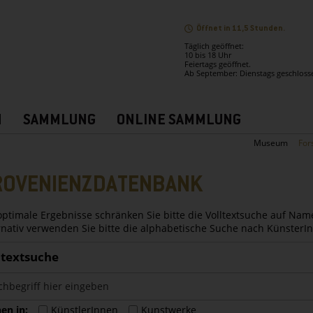
Öffnet in 11,5 Stunden.
Täglich geöffnet:
10 bis 18 Uhr
Feiertags geöffnet.
Ab September: Dienstags geschloss
N
SAMMLUNG
ONLINE SAMMLUNG
Museum
For
ROVENIENZDATENBANK
optimale Ergebnisse schränken Sie bitte die Volltextsuche auf Nam
rnativ verwenden Sie bitte die alphabetische Suche nach Künster
ltextsuche
en in:
KünstlerInnen
Kunstwerke