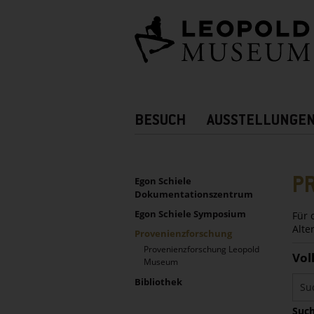
Barrierefreie
Bedienung
der
Webseite
Hauptnavigation
BESUCH
AUSSTELLUNGE
Zusatznavigation!
UNTERNAVIGATION
Sidebar
P
Egon Schiele
Dokumentationszentrum
Egon Schiele Symposium
Für 
Alte
Provenienzforschung
Provenienzforschung Leopold
Vol
Museum
Bibliothek
Such