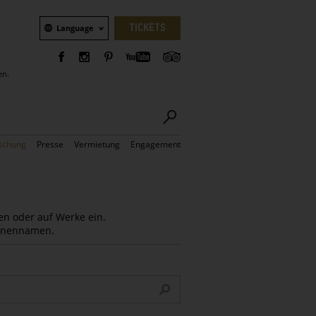
Sprachauswahl
TICKETS
Language
en.
schung
Presse
Vermietung
Engagement
en oder auf Werke ein.
Innennamen.