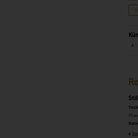
S
Kün
A
Ro
Sti
Tech
Öl au
Dati
Zu