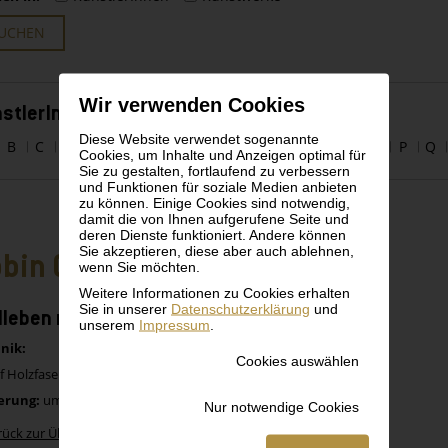
UCHEN
Wir verwenden Cookies
stlerInnen alphabetisch
Diese Website verwendet sogenannte
B
C
D
E
F
G
H
I
J
K
L
M
N
O
P
Q
Cookies, um Inhalte und Anzeigen optimal für
Sie zu gestalten, fortlaufend zu verbessern
und Funktionen für soziale Medien anbieten
zu können. Einige Cookies sind notwendig,
damit die von Ihnen aufgerufene Seite und
deren Dienste funktioniert. Andere können
Sie akzeptieren, diese aber auch ablehnen,
bin Christian Andersen
wenn Sie möchten.
Weitere Informationen zu Cookies erhalten
Sie in unserer
Datenschutzerklärung
und
llleben mit Äpfeln und Birnen
unserem
Impressum
.
nik:
Cookies auswählen
f Holzfaserplatte
erung:
um 1925
Nur notwendige Cookies
rück zur Übersicht