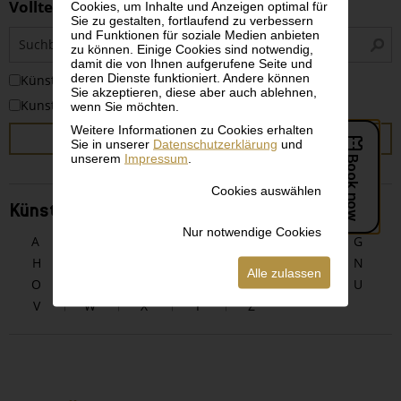
Volltextsuche
Cookies, um Inhalte und Anzeigen optimal für
Sie zu gestalten, fortlaufend zu verbessern
S
und Funktionen für soziale Medien anbieten
zu können. Einige Cookies sind notwendig,
i
damit die von Ihnen aufgerufene Seite und
deren Dienste funktioniert. Andere können
KünstlerInnen
Sie akzeptieren, diese aber auch ablehnen,
Kunstwerke
wenn Sie möchten.
Weitere Informationen zu Cookies erhalten
SUCHEN
Sie in unserer
Datenschutzerklärung
und
unserem
Impressum
.
Cookies auswählen
KünstlerInnen alphabetisch
Nur notwendige Cookies
A
B
C
D
E
F
G
H
I
J
K
L
M
N
Alle zulassen
O
P
Q
R
S
T
U
V
W
X
Y
Z