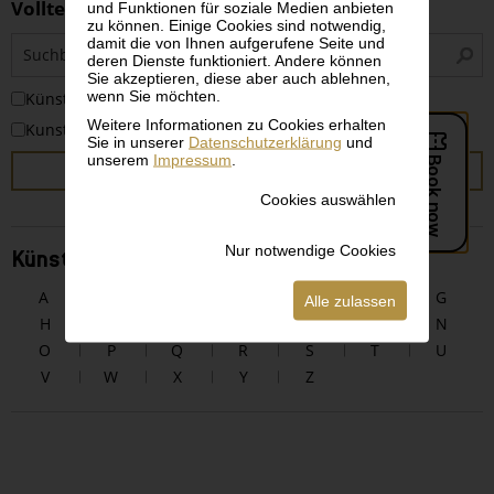
Volltextsuche
und Funktionen für soziale Medien anbieten
zu können. Einige Cookies sind notwendig,
S
damit die von Ihnen aufgerufene Seite und
deren Dienste funktioniert. Andere können
i
Sie akzeptieren, diese aber auch ablehnen,
wenn Sie möchten.
KünstlerInnen
Weitere Informationen zu Cookies erhalten
Kunstwerke
Sie in unserer
Datenschutzerklärung
und
unserem
Impressum
.
SUCHEN
Cookies auswählen
Nur notwendige Cookies
KünstlerInnen alphabetisch
A
B
C
D
E
F
G
Alle zulassen
H
I
J
K
L
M
N
O
P
Q
R
S
T
U
V
W
X
Y
Z