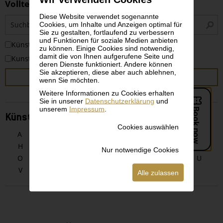
Volltextsuche
Diese Website verwendet sogenannte
S
Cookies, um Inhalte und Anzeigen optimal für
i
Sie zu gestalten, fortlaufend zu verbessern
und Funktionen für soziale Medien anbieten
KünstlerInnen
zu können. Einige Cookies sind notwendig,
damit die von Ihnen aufgerufene Seite und
Kunstwerke
deren Dienste funktioniert. Andere können
Sie akzeptieren, diese aber auch ablehnen,
SUCHEN
wenn Sie möchten.
Weitere Informationen zu Cookies erhalten
Sie in unserer
Datenschutzerklärung
und
unserem
Impressum
.
KünstlerInnen alphabetisch
Cookies auswählen
A
B
C
D
E
F
G
H
I
J
K
L
M
N
Nur notwendige Cookies
O
P
Q
R
S
T
U
V
W
X
Y
Z
Alle zulassen