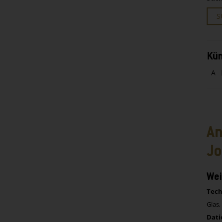
S
Kün
A
A
Jo
Wei
Tech
Glas,
Dati