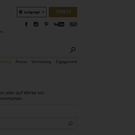
Sprachauswahl
TICKETS
Language
en.
schung
Presse
Vermietung
Engagement
en oder auf Werke ein.
Innennamen.