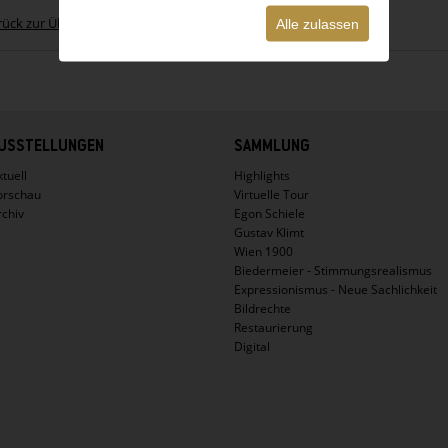
rück zur Übersicht
Alle zulassen
USSTELLUNGEN
SAMMLUNG
tuell
Highlights
orschau
Virtuelle Tour
rchiv
Egon Schiele
Gustav Klimt
Wien 1900
Biedermeier - Stimmungsrealismus
Expressionismus - Neue Sachlichkeit
Bildrechte
Restaurierung
Digital