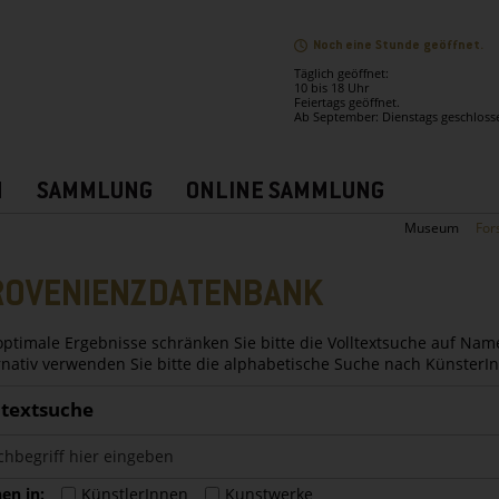
Noch eine Stunde geöffnet.
Täglich geöffnet:
10 bis 18 Uhr
Feiertags geöffnet.
Ab September: Dienstags geschloss
N
SAMMLUNG
ONLINE SAMMLUNG
Museum
For
ROVENIENZDATENBANK
optimale Ergebnisse schränken Sie bitte die Volltextsuche auf Nam
rnativ verwenden Sie bitte die alphabetische Suche nach Künster
ltextsuche
en in:
KünstlerInnen
Kunstwerke