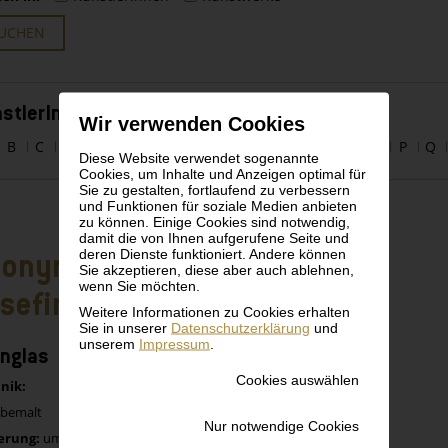
UCHEN
stlerInnen alphabetisch
Wir verwenden Cookies
B
C
D
E
F
G
H
I
J
K
L
M
N
O
P
Q
Diese Website verwendet sogenannte
Cookies, um Inhalte und Anzeigen optimal für
Sie zu gestalten, fortlaufend zu verbessern
und Funktionen für soziale Medien anbieten
zu können. Einige Cookies sind notwendig,
damit die von Ihnen aufgerufene Seite und
deren Dienste funktioniert. Andere können
nonym
Sie akzeptieren, diese aber auch ablehnen,
wenn Sie möchten.
sefinenhütte
Weitere Informationen zu Cookies erhalten
Sie in unserer
Datenschutzerklärung
und
unserem
Impressum
.
nglas
Cookies auswählen
nik:
 bemalt
Nur notwendige Cookies
erung:
um 1915