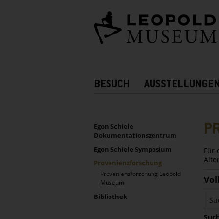
Barrierefreie
Bedienung
der
Webseite
Hauptnavigation
BESUCH
AUSSTELLUNGE
Zusatznavigation!
UNTERNAVIGATION
Sidebar
P
Egon Schiele
Dokumentationszentrum
Egon Schiele Symposium
Für 
Alte
Provenienzforschung
Provenienzforschung Leopold
Vol
Museum
Bibliothek
Such