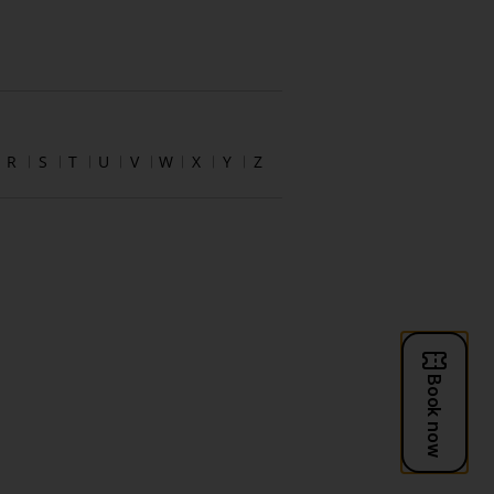
R
S
T
U
V
W
X
Y
Z