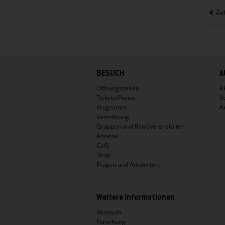
Zu
Hauptnavigation
BESUCH
A
Öffnungszeiten
Ak
Tickets/Preise
V
Programm
A
Vermittlung
Gruppen und Reiseveranstalter
Anreise
Café
Shop
Fragen und Antworten
Weitere Informationen
Museum
Forschung