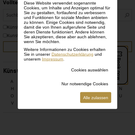
Volltextsuche
Diese Website verwendet sogenannte
Cookies, um Inhalte und Anzeigen optimal für
S
Sie zu gestalten, fortlaufend zu verbessern
i
und Funktionen für soziale Medien anbieten
zu können. Einige Cookies sind notwendig,
KünstlerInnen
damit die von Ihnen aufgerufene Seite und
deren Dienste funktioniert. Andere können
Kunstwerke
Sie akzeptieren, diese aber auch ablehnen,
wenn Sie möchten.
SUCHEN
Weitere Informationen zu Cookies erhalten
Sie in unserer
Datenschutzerklärung
und
unserem
Impressum
.
Cookies auswählen
KünstlerInnen alphabetisch
A
B
C
D
E
F
G
Nur notwendige Cookies
H
I
J
K
L
M
N
O
P
Q
R
S
T
U
Alle zulassen
V
W
X
Y
Z