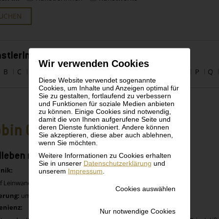
UCHEN
stlerInnen alphabetisch
Wir verwenden Cookies
B
C
D
E
F
G
H
I
J
K
L
M
N
O
P
Q
Diese Website verwendet sogenannte
Cookies, um Inhalte und Anzeigen optimal für
Sie zu gestalten, fortlaufend zu verbessern
und Funktionen für soziale Medien anbieten
zu können. Einige Cookies sind notwendig,
damit die von Ihnen aufgerufene Seite und
bin Christian Andersen
deren Dienste funktioniert. Andere können
Sie akzeptieren, diese aber auch ablehnen,
wenn Sie möchten.
llleben mit blauer Flasche
Weitere Informationen zu Cookies erhalten
Sie in unserer
Datenschutzerklärung
und
nik:
unserem
Impressum
.
uf Leinwand
Cookies auswählen
erung:
um 1930
enienz:
Nur notwendige Cookies