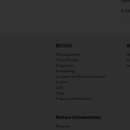
Eige
Zu
Hauptnavigation
BESUCH
A
Öffnungszeiten
Ak
Tickets/Preise
V
Programm
A
Vermittlung
Gruppen und Reiseveranstalter
Anreise
Café
Shop
Fragen und Antworten
Weitere Informationen
Museum