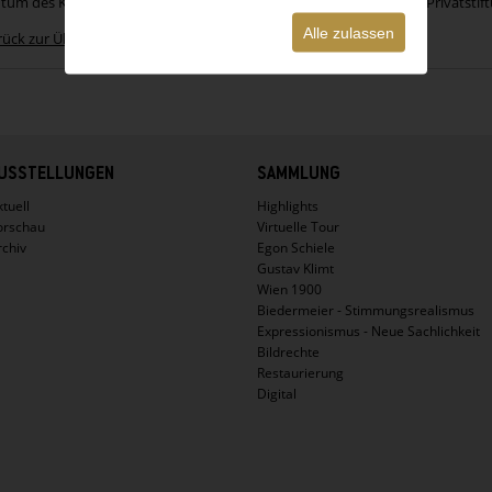
ntum des Künstlers; Rudolf Leopold, Wien; 1994 Leopold Museum-Privatstift
Alle zulassen
rück zur Übersicht
USSTELLUNGEN
SAMMLUNG
tuell
Highlights
orschau
Virtuelle Tour
rchiv
Egon Schiele
Gustav Klimt
Wien 1900
Biedermeier - Stimmungsrealismus
Expressionismus - Neue Sachlichkeit
Bildrechte
Restaurierung
Digital