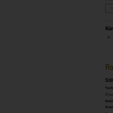
S
Kün
A
Ro
Sti
Tech
Öl a
Dati
Prov