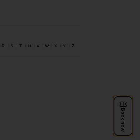
R
S
T
U
V
W
X
Y
Z