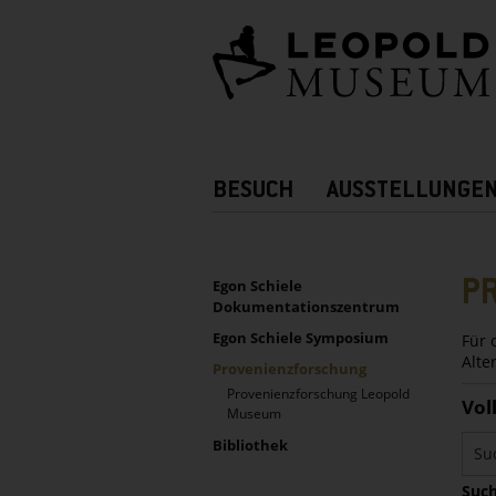
Barrierefreie
Bedienung
der
Webseite
Hauptnavigation
BESUCH
AUSSTELLUNGE
Zusatznavigation!
UNTERNAVIGATION
Sidebar
P
Egon Schiele
Dokumentationszentrum
Egon Schiele Symposium
Für 
Alte
Provenienzforschung
Provenienzforschung Leopold
Vol
Museum
Bibliothek
Such