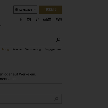
Sprachauswahl
TICKETS
Language
en.
schung
Presse
Vermietung
Engagement
en oder auf Werke ein.
Innennamen.