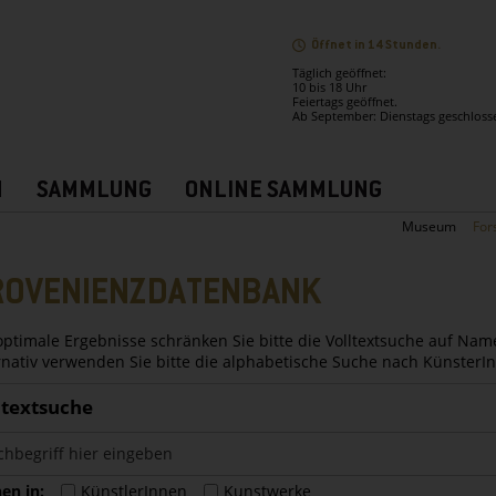
Öffnet in 14 Stunden.
Täglich geöffnet:
10 bis 18 Uhr
Feiertags geöffnet.
Ab September: Dienstags geschloss
N
SAMMLUNG
ONLINE SAMMLUNG
Museum
For
ROVENIENZDATENBANK
optimale Ergebnisse schränken Sie bitte die Volltextsuche auf Nam
rnativ verwenden Sie bitte die alphabetische Suche nach Künster
ltextsuche
en in:
KünstlerInnen
Kunstwerke