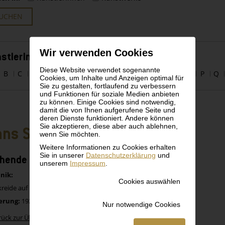
UCHEN
Wir verwenden Cookies
stlerInnen alphabetisch
Diese Website verwendet sogenannte
B
C
D
E
F
G
H
I
J
K
L
M
N
O
P
Q
Cookies, um Inhalte und Anzeigen optimal für
Sie zu gestalten, fortlaufend zu verbessern
und Funktionen für soziale Medien anbieten
zu können. Einige Cookies sind notwendig,
damit die von Ihnen aufgerufene Seite und
deren Dienste funktioniert. Andere können
Sie akzeptieren, diese aber auch ablehnen,
ns Strohofer
wenn Sie möchten.
Weitere Informationen zu Cookies erhalten
Sie in unserer
Datenschutzerklärung
und
hende in besticktem Kleid
unserem
Impressum
.
nik:
Cookies auswählen
reide auf Papier
erung:
1924
Nur notwendige Cookies
rück zur Übersicht