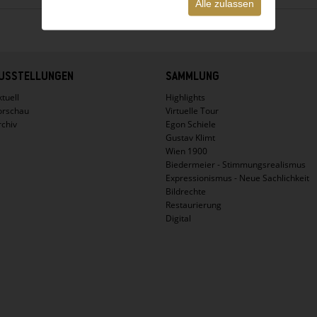
Alle zulassen
USSTELLUNGEN
SAMMLUNG
tuell
Highlights
orschau
Virtuelle Tour
rchiv
Egon Schiele
Gustav Klimt
Wien 1900
Biedermeier - Stimmungsrealismus
Expressionismus - Neue Sachlichkeit
Bildrechte
Restaurierung
Digital