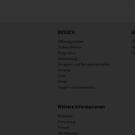
Hauptnavigation
BESUCH
A
Öffnungszeiten
Ak
Tickets/Preise
V
Programm
A
Vermittlung
Gruppen und Reiseveranstalter
Anreise
Café
Shop
Fragen und Antworten
Weitere Informationen
Museum
Forschung
Presse
Vermietung