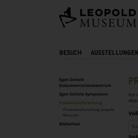
Barrierefreie
Bedienung
der
Webseite
Hauptnavigation
BESUCH
AUSSTELLUNGE
Zusatznavigation!
UNTERNAVIGATION
Sidebar
P
Egon Schiele
Dokumentationszentrum
Egon Schiele Symposium
Für 
Alte
Provenienzforschung
Provenienzforschung Leopold
Vol
Museum
Bibliothek
Such