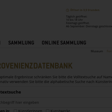
Öffnet in 3,5 Stunden.
Täglich geöffnet:
10 bis 18 Uhr
Feiertags geöffnet.
Ab September: Dienstags geschloss
N
SAMMLUNG
ONLINE SAMMLUNG
Museum
For
ROVENIENZDATENBANK
optimale Ergebnisse schränken Sie bitte die Volltextsuche auf Nam
rnativ verwenden Sie bitte die alphabetische Suche nach Künster
ltextsuche
en in:
KünstlerInnen
Kunstwerke