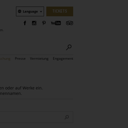
Sprachauswahl
TICKETS
Language
en.
schung
Presse
Vermietung
Engagement
en oder auf Werke ein.
Innennamen.