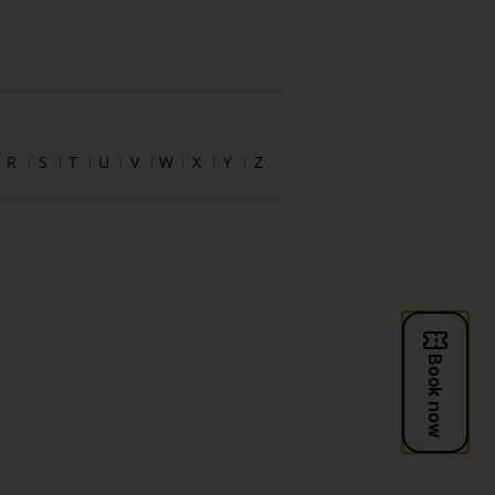
R
S
T
U
V
W
X
Y
Z