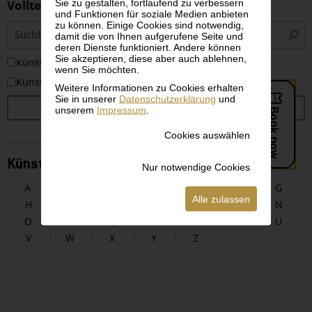
Sie zu gestalten, fortlaufend zu verbessern
Volltextsuche
und Funktionen für soziale Medien anbieten
zu können. Einige Cookies sind notwendig,
S
damit die von Ihnen aufgerufene Seite und
i
deren Dienste funktioniert. Andere können
Sie akzeptieren, diese aber auch ablehnen,
KünstlerInnen
wenn Sie möchten.
Kunstwerke
Weitere Informationen zu Cookies erhalten
Sie in unserer
Datenschutzerklärung
und
SUCHEN
unserem
Impressum
.
Cookies auswählen
KünstlerInnen alphabetisch
Nur notwendige Cookies
A
B
C
D
E
F
G
Alle zulassen
H
I
J
K
L
M
N
O
P
Q
R
S
T
U
V
W
X
Y
Z