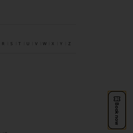
R
S
T
U
V
W
X
Y
Z