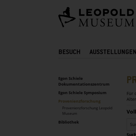
Barrierefreie
Bedienung
der
Webseite
Hauptnavigation
BESUCH
AUSSTELLUNGE
Zusatznavigation!
UNTERNAVIGATION
Sidebar
P
Egon Schiele
Dokumentationszentrum
Egon Schiele Symposium
Für 
Alte
Provenienzforschung
Provenienzforschung Leopold
Vol
Museum
Bibliothek
Such