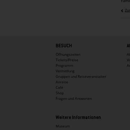
Famil
Zu
Hauptnavigation
BESUCH
A
Öffnungszeiten
Ak
Tickets/Preise
V
Programm
A
Vermittlung
Gruppen und Reiseveranstalter
Anreise
Café
Shop
Fragen und Antworten
Weitere Informationen
Museum