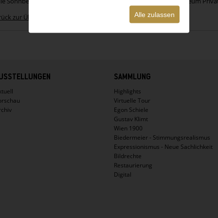
ie Sonnberger, bei Graz; Rudolf Leopold, Wien; 1994 Leopold Museum Privat
Alle zulassen
rück zur Übersicht
USSTELLUNGEN
SAMMLUNG
tuell
Highlights
orschau
Virtuelle Tour
rchiv
Egon Schiele
Gustav Klimt
Wien 1900
Biedermeier - Stimmungsrealismus
Expressionismus - Neue Sachlichkeit
Bildrechte
Restaurierung
Digital