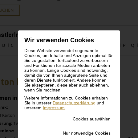
UCHEN
stlerInnen alphabetisch
Wir verwenden Cookies
B
C
D
E
F
G
H
I
J
K
L
M
N
O
P
Q
Diese Website verwendet sogenannte
Cookies, um Inhalte und Anzeigen optimal für
Sie zu gestalten, fortlaufend zu verbessern
und Funktionen für soziale Medien anbieten
zu können. Einige Cookies sind notwendig,
damit die von Ihnen aufgerufene Seite und
ton Faistauer
deren Dienste funktioniert. Andere können
Sie akzeptieren, diese aber auch ablehnen,
wenn Sie möchten.
men in Porzellanschale
Weitere Informationen zu Cookies erhalten
Sie in unserer
Datenschutzerklärung
und
nik:
unserem
Impressum
.
f Karton
Cookies auswählen
erung:
1918
enienz:
Nur notwendige Cookies