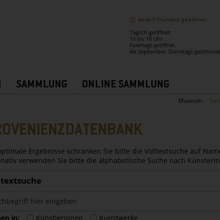
Noch 7 Stunden geöffnet.
Täglich geöffnet:
10 bis 18 Uhr
Feiertags geöffnet.
Ab September: Dienstags geschloss
N
SAMMLUNG
ONLINE SAMMLUNG
Museum
For
ROVENIENZDATENBANK
optimale Ergebnisse schränken Sie bitte die Volltextsuche auf Nam
rnativ verwenden Sie bitte die alphabetische Suche nach Künster
ltextsuche
en in:
KünstlerInnen
Kunstwerke