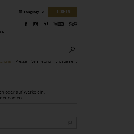
Sprachauswahl
TICKETS
Language
en.
schung
Presse
Vermietung
Engagement
en oder auf Werke ein.
Innennamen.