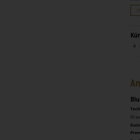
S
Kün
A
An
Blu
Tech
Öl au
Dati
Prov