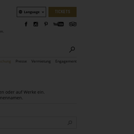
Sprachauswahl
TICKETS
Language
en.
schung
Presse
Vermietung
Engagement
en oder auf Werke ein.
Innennamen.