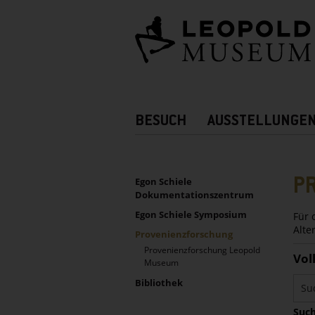
Barrierefreie
Bedienung
der
Webseite
Hauptnavigation
BESUCH
AUSSTELLUNGE
Zusatznavigation!
UNTERNAVIGATION
Sidebar
P
Egon Schiele
Dokumentationszentrum
Egon Schiele Symposium
Für 
Alte
Provenienzforschung
Provenienzforschung Leopold
Vol
Museum
Bibliothek
Such