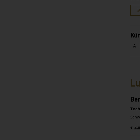
S
Kün
A
Lu
Ber
Tech
Schw
Zu