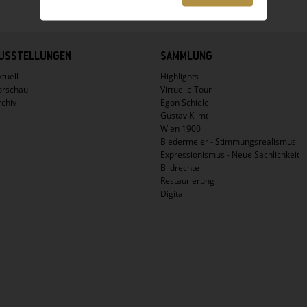
USSTELLUNGEN
SAMMLUNG
tuell
Highlights
orschau
Virtuelle Tour
rchiv
Egon Schiele
Gustav Klimt
Wien 1900
Biedermeier - Stimmungsrealismus
Expressionismus - Neue Sachlichkeit
Bildrechte
Restaurierung
Digital