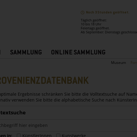
Noch 3 Stunden geöffnet.
Täglich geöffnet:
10 bis 18 Uhr
Feiertags geöffnet.
Ab September: Dienstags geschloss
N
SAMMLUNG
ONLINE SAMMLUNG
Museum
For
ROVENIENZDATENBANK
optimale Ergebnisse schränken Sie bitte die Volltextsuche auf Nam
rnativ verwenden Sie bitte die alphabetische Suche nach Künster
ltextsuche
en in:
KünstlerInnen
Kunstwerke