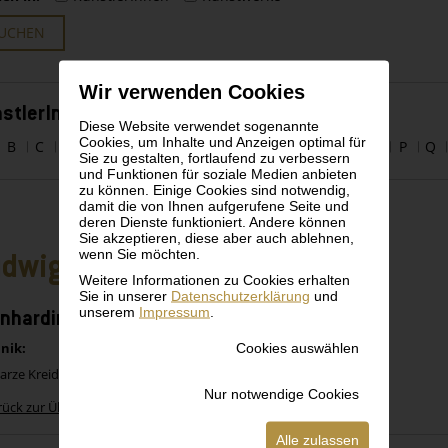
UCHEN
Wir verwenden Cookies
stlerInnen alphabetisch
Diese Website verwendet sogenannte
Cookies, um Inhalte und Anzeigen optimal für
B
C
D
E
F
G
H
I
J
K
L
M
N
O
P
Q
Sie zu gestalten, fortlaufend zu verbessern
und Funktionen für soziale Medien anbieten
zu können. Einige Cookies sind notwendig,
damit die von Ihnen aufgerufene Seite und
deren Dienste funktioniert. Andere können
Sie akzeptieren, diese aber auch ablehnen,
wenn Sie möchten.
dwig Heinrich Jungnickel
Weitere Informationen zu Cookies erhalten
Sie in unserer
Datenschutzerklärung
und
unserem
Impressum
.
nhardiner (Vorlage)
Cookies auswählen
nik:
arze Kreide auf Pausleinen (durchstochen)
Nur notwendige Cookies
rück zur Übersicht
Alle zulassen