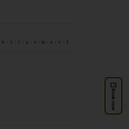
R
S
T
U
V
W
X
Y
Z