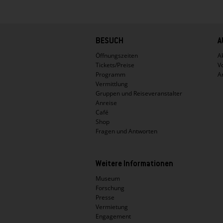
Hauptnavigation
BESUCH
A
Öffnungszeiten
Ak
Tickets/Preise
V
Programm
A
Vermittlung
Gruppen und Reiseveranstalter
Anreise
Café
Shop
Fragen und Antworten
Weitere Informationen
Museum
Forschung
Presse
Vermietung
Engagement