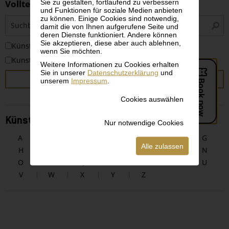
Sie zu gestalten, fortlaufend zu verbessern
Volltextsuche
und Funktionen für soziale Medien anbieten
zu können. Einige Cookies sind notwendig,
S
damit die von Ihnen aufgerufene Seite und
i
deren Dienste funktioniert. Andere können
Sie akzeptieren, diese aber auch ablehnen,
KünstlerInnen
wenn Sie möchten.
Kunstwerke
Weitere Informationen zu Cookies erhalten
Sie in unserer
Datenschutzerklärung
und
SUCHEN
unserem
Impressum
.
Cookies auswählen
KünstlerInnen alphabetisch
Nur notwendige Cookies
A
B
C
D
E
F
G
Alle zulassen
H
I
J
K
L
M
N
O
P
Q
R
S
T
U
V
W
X
Y
Z