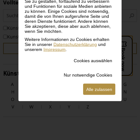
Sie zu gestalten, fortlaufend zu verbessern
Volltextsuche
und Funktionen für soziale Medien anbieten
zu können. Einige Cookies sind notwendig,
S
damit die von Ihnen aufgerufene Seite und
i
deren Dienste funktioniert. Andere können
Sie akzeptieren, diese aber auch ablehnen,
KünstlerInnen
wenn Sie möchten.
Kunstwerke
Weitere Informationen zu Cookies erhalten
Sie in unserer
Datenschutzerklärung
und
SUCHEN
unserem
Impressum
.
Cookies auswählen
KünstlerInnen alphabetisch
Nur notwendige Cookies
A
B
C
D
E
F
G
Alle zulassen
H
I
J
K
L
M
N
O
P
Q
R
S
T
U
V
W
X
Y
Z