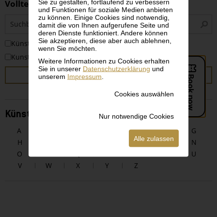
Sie zu gestalten, fortlaufend zu verbessern
Volltextsuche
und Funktionen für soziale Medien anbieten
zu können. Einige Cookies sind notwendig,
S
damit die von Ihnen aufgerufene Seite und
i
deren Dienste funktioniert. Andere können
Sie akzeptieren, diese aber auch ablehnen,
KünstlerInnen
wenn Sie möchten.
Kunstwerke
Weitere Informationen zu Cookies erhalten
Sie in unserer
Datenschutzerklärung
und
SUCHEN
unserem
Impressum
.
Cookies auswählen
KünstlerInnen alphabetisch
Nur notwendige Cookies
A
B
C
D
E
F
G
Alle zulassen
H
I
J
K
L
M
N
O
P
Q
R
S
T
U
V
W
X
Y
Z