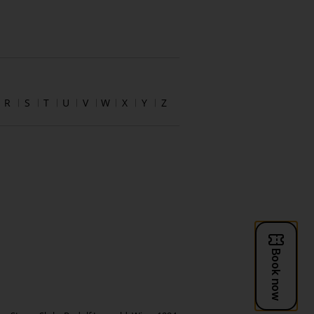
R
S
T
U
V
W
X
Y
Z