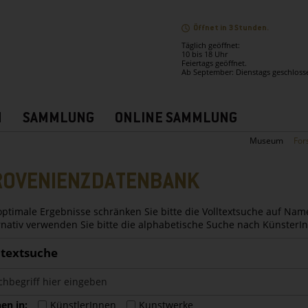
Öffnet in 3 Stunden.
Täglich geöffnet:
10 bis 18 Uhr
Feiertags geöffnet.
Ab September: Dienstags geschloss
N
SAMMLUNG
ONLINE SAMMLUNG
Museum
For
ROVENIENZDATENBANK
optimale Ergebnisse schränken Sie bitte die Volltextsuche auf Nam
rnativ verwenden Sie bitte die alphabetische Suche nach Künster
ltextsuche
en in:
KünstlerInnen
Kunstwerke