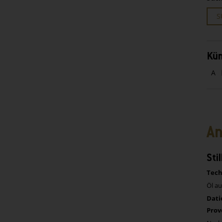
S
Kün
A
An
Sti
Tech
Öl a
Dati
Prov