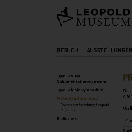
Barrierefreie
Bedienung
der
Webseite
Hauptnavigation
BESUCH
AUSSTELLUNGE
Zusatznavigation!
UNTERNAVIGATION
Sidebar
P
Egon Schiele
Dokumentationszentrum
Egon Schiele Symposium
Für 
Alte
Provenienzforschung
Provenienzforschung Leopold
Vol
Museum
Bibliothek
Such