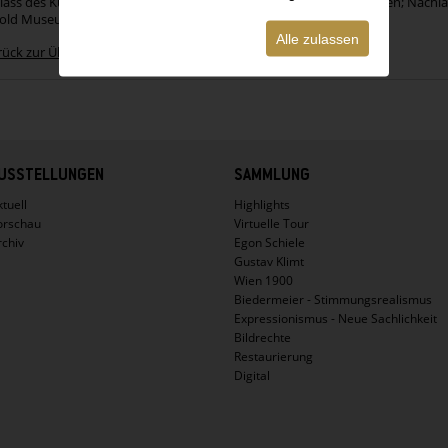
ass des Künstlers; Emilie Faistauer Salzburg; Egge Sturm-Skrla, Wien; Nachl
old Museum-Privatstiftung.
Alle zulassen
rück zur Übersicht
USSTELLUNGEN
SAMMLUNG
tuell
Highlights
orschau
Virtuelle Tour
rchiv
Egon Schiele
Gustav Klimt
Wien 1900
Biedermeier - Stimmungsrealismus
Expressionismus - Neue Sachlichkeit
Bildrechte
Restaurierung
Digital