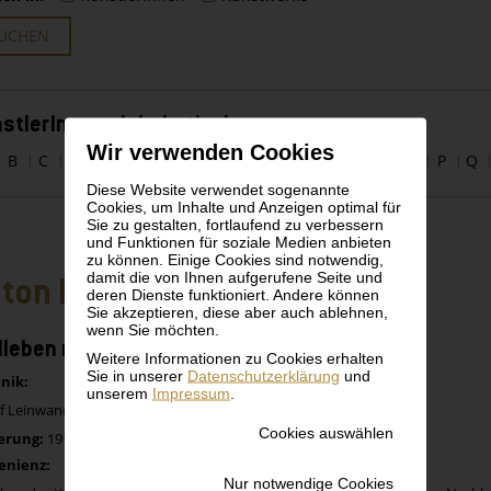
UCHEN
stlerInnen alphabetisch
Wir verwenden Cookies
B
C
D
E
F
G
H
I
J
K
L
M
N
O
P
Q
Diese Website verwendet sogenannte
Cookies, um Inhalte und Anzeigen optimal für
Sie zu gestalten, fortlaufend zu verbessern
und Funktionen für soziale Medien anbieten
zu können. Einige Cookies sind notwendig,
damit die von Ihnen aufgerufene Seite und
ton Faistauer
deren Dienste funktioniert. Andere können
Sie akzeptieren, diese aber auch ablehnen,
wenn Sie möchten.
llleben mit Kaffeetassen
Weitere Informationen zu Cookies erhalten
Sie in unserer
Datenschutzerklärung
und
nik:
unserem
Impressum
.
uf Leinwand
Cookies auswählen
erung:
1912
enienz:
Nur notwendige Cookies