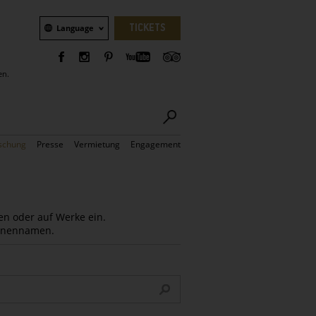
Sprachauswahl
TICKETS
Language
en.
schung
Presse
Vermietung
Engagement
en oder auf Werke ein.
Innennamen.