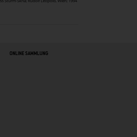
ass Sturm-Skrla; Rudolf Leopold, Wien; 1994
ONLINE SAMMLUNG