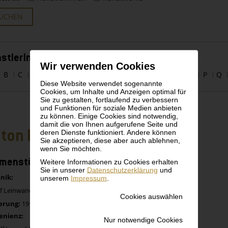
UCHEN
stlerInnen alphabetisch
Wir verwenden Cookies
B
C
D
E
F
G
H
I
J
K
L
M
N
O
P
Q
Diese Website verwendet sogenannte
Cookies, um Inhalte und Anzeigen optimal für
Sie zu gestalten, fortlaufend zu verbessern
und Funktionen für soziale Medien anbieten
zu können. Einige Cookies sind notwendig,
damit die von Ihnen aufgerufene Seite und
ton Faistauer
deren Dienste funktioniert. Andere können
Sie akzeptieren, diese aber auch ablehnen,
wenn Sie möchten.
menstück mit Äpfeln
Weitere Informationen zu Cookies erhalten
Sie in unserer
Datenschutzerklärung
und
nik:
unserem
Impressum
.
uf Leinwand
Cookies auswählen
erung:
1914
enienz:
Nur notwendige Cookies