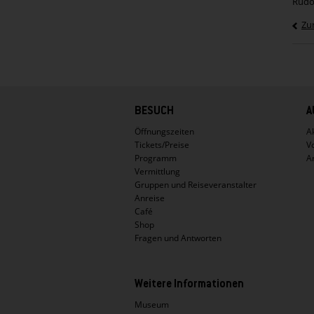
Rudo
Zu
Hauptnavigation
BESUCH
A
Öffnungszeiten
Ak
Tickets/Preise
V
Programm
A
Vermittlung
Gruppen und Reiseveranstalter
Anreise
Café
Shop
Fragen und Antworten
Weitere Informationen
Museum