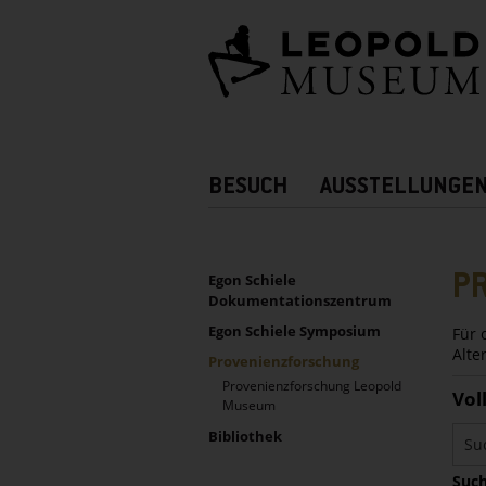
Barrierefreie
Bedienung
der
Webseite
Hauptnavigation
BESUCH
AUSSTELLUNGE
Zusatznavigation!
UNTERNAVIGATION
Sidebar
P
Egon Schiele
Dokumentationszentrum
Egon Schiele Symposium
Für 
Alte
Provenienzforschung
Provenienzforschung Leopold
Vol
Museum
Bibliothek
Such