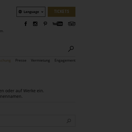
Sprachauswahl
TICKETS
Language
en.
schung
Presse
Vermietung
Engagement
en oder auf Werke ein.
Innennamen.