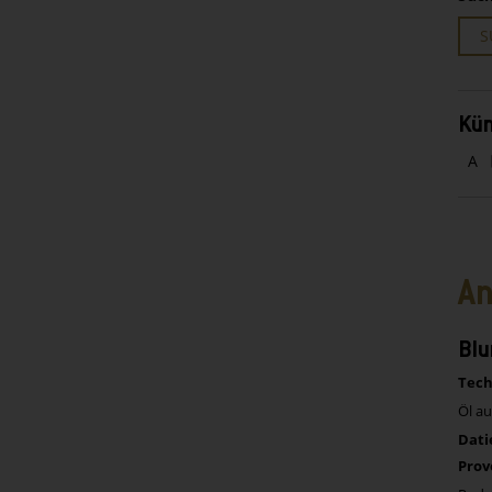
S
Kün
A
An
Blu
Tech
Öl a
Dati
Prov