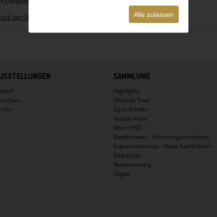
lf Leopold, Wien; 1994 Leopold Museum Privatstiftung.
Alle zulassen
rück zur Übersicht
USSTELLUNGEN
SAMMLUNG
tuell
Highlights
orschau
Virtuelle Tour
rchiv
Egon Schiele
Gustav Klimt
Wien 1900
Biedermeier - Stimmungsrealismus
Expressionismus - Neue Sachlichkeit
Bildrechte
Restaurierung
Digital