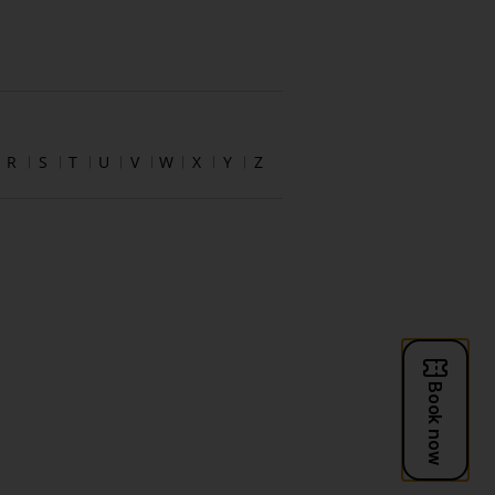
R
S
T
U
V
W
X
Y
Z