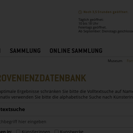
Noch 3,5 Stunden geöffnet.
Täglich geöffnet:
10 bis 18 Uhr
Feiertags geöffnet.
Ab September: Dienstags geschloss
N
SAMMLUNG
ONLINE SAMMLUNG
Museum
For
ROVENIENZDATENBANK
optimale Ergebnisse schränken Sie bitte die Volltextsuche auf Nam
rnativ verwenden Sie bitte die alphabetische Suche nach Künster
ltextsuche
en in:
KünstlerInnen
Kunstwerke