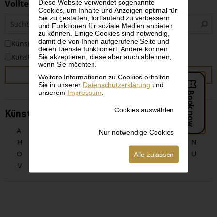
Volltextsuche
Diese Website verwendet sogenannte
Cookies, um Inhalte und Anzeigen optimal für
Sie zu gestalten, fortlaufend zu verbessern
S
und Funktionen für soziale Medien anbieten
i
zu können. Einige Cookies sind notwendig,
damit die von Ihnen aufgerufene Seite und
KünstlerInnen
deren Dienste funktioniert. Andere können
Kunstwerke
Sie akzeptieren, diese aber auch ablehnen,
wenn Sie möchten.
SUCHEN
Weitere Informationen zu Cookies erhalten
Sie in unserer
Datenschutzerklärung
und
unserem
Impressum
.
Cookies auswählen
KünstlerInnen alphabetisch
A
B
C
D
E
F
G
Nur notwendige Cookies
H
I
J
K
L
M
N
O
P
Q
R
S
T
U
Alle zulassen
V
W
X
Y
Z