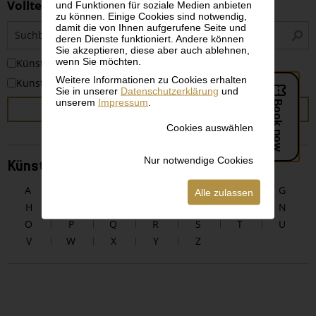
Volltextsuche
und Funktionen für soziale Medien anbieten
zu können. Einige Cookies sind notwendig,
S
damit die von Ihnen aufgerufene Seite und
deren Dienste funktioniert. Andere können
i
Sie akzeptieren, diese aber auch ablehnen,
wenn Sie möchten.
KünstlerInnen
Weitere Informationen zu Cookies erhalten
Kunstwerke
Sie in unserer
Datenschutzerklärung
und
unserem
Impressum
.
SUCHEN
Cookies auswählen
Nur notwendige Cookies
KünstlerInnen alphabetisch
A
B
C
D
E
F
G
Alle zulassen
H
I
J
K
L
M
N
O
P
Q
R
S
T
U
V
W
X
Y
Z