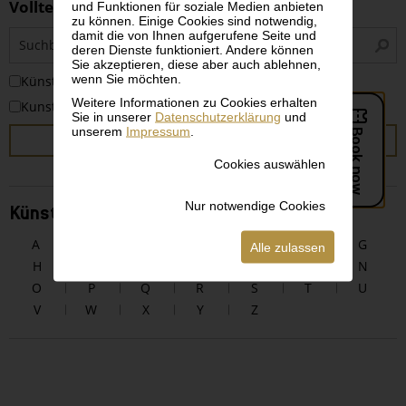
Volltextsuche
und Funktionen für soziale Medien anbieten
zu können. Einige Cookies sind notwendig,
S
damit die von Ihnen aufgerufene Seite und
deren Dienste funktioniert. Andere können
i
Sie akzeptieren, diese aber auch ablehnen,
wenn Sie möchten.
KünstlerInnen
Weitere Informationen zu Cookies erhalten
Kunstwerke
Sie in unserer
Datenschutzerklärung
und
unserem
Impressum
.
SUCHEN
Cookies auswählen
Nur notwendige Cookies
KünstlerInnen alphabetisch
A
B
C
D
E
F
G
Alle zulassen
H
I
J
K
L
M
N
O
P
Q
R
S
T
U
V
W
X
Y
Z