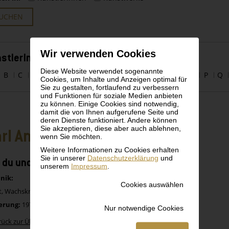
UCHEN
Wir verwenden Cookies
stlerInnen alphabetisch
Diese Website verwendet sogenannte
B
C
D
E
F
G
H
I
J
K
L
M
N
O
P
Q
Cookies, um Inhalte und Anzeigen optimal für
Sie zu gestalten, fortlaufend zu verbessern
und Funktionen für soziale Medien anbieten
zu können. Einige Cookies sind notwendig,
damit die von Ihnen aufgerufene Seite und
deren Dienste funktioniert. Andere können
Sie akzeptieren, diese aber auch ablehnen,
rl Anton Fleck
wenn Sie möchten.
Weitere Informationen zu Cookies erhalten
Sie in unserer
Datenschutzerklärung
und
 du und ich
unserem
Impressum
.
nik:
Cookies auswählen
t, Wachskreide auf Papier
erung:
1976
Nur notwendige Cookies
rück zur Übersicht