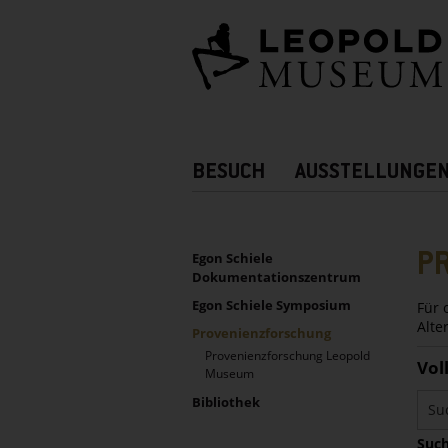
Barrierefreie
Bedienung
der
Webseite
Hauptnavigation
BESUCH
AUSSTELLUNGE
Zusatznavigation!
UNTERNAVIGATION
Sidebar
P
Egon Schiele
Dokumentationszentrum
Egon Schiele Symposium
Für 
Alte
Provenienzforschung
Provenienzforschung Leopold
Vol
Museum
Bibliothek
Such