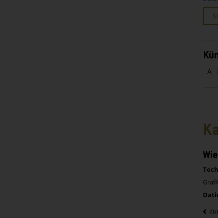
S
Kün
A
Ka
Wie
Tech
Grafi
Dati
Zu