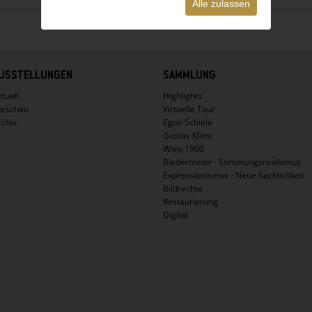
Alle zulassen
USSTELLUNGEN
SAMMLUNG
tuell
Highlights
orschau
Virtuelle Tour
rchiv
Egon Schiele
Gustav Klimt
Wien 1900
Biedermeier - Stimmungsrealismus
Expressionismus - Neue Sachlichkeit
Bildrechte
Restaurierung
Digital