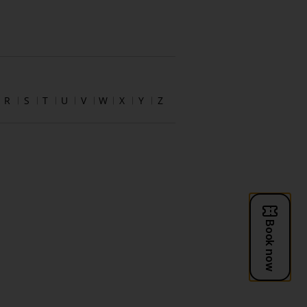
R
S
T
U
V
W
X
Y
Z