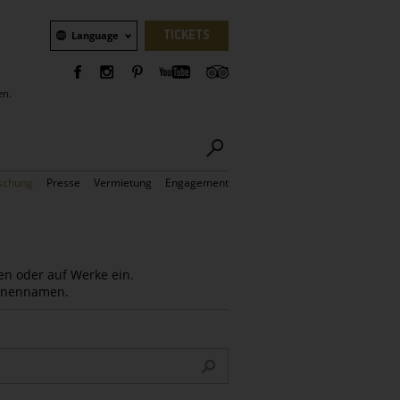
Sprachauswahl
TICKETS
Language
en.
schung
Presse
Vermietung
Engagement
en oder auf Werke ein.
Innennamen.