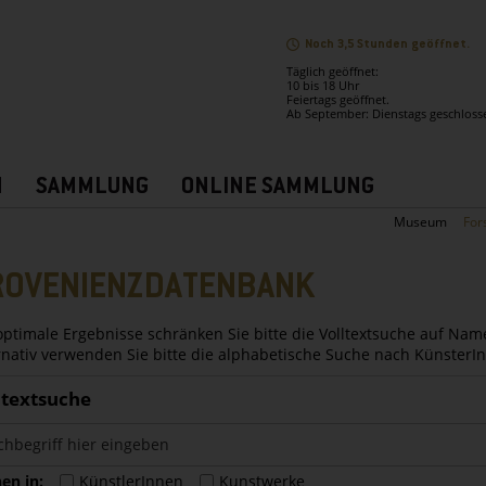
Noch 3,5 Stunden geöffnet.
Täglich geöffnet:
10 bis 18 Uhr
Feiertags geöffnet.
Ab September: Dienstags geschloss
N
SAMMLUNG
ONLINE SAMMLUNG
Museum
For
ROVENIENZDATENBANK
optimale Ergebnisse schränken Sie bitte die Volltextsuche auf Nam
rnativ verwenden Sie bitte die alphabetische Suche nach Künster
ltextsuche
en in:
KünstlerInnen
Kunstwerke