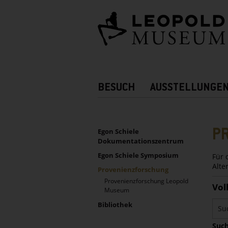
Barrierefreie
Bedienung
der
Webseite
Hauptnavigation
BESUCH
AUSSTELLUNGE
Zusatznavigation!
UNTERNAVIGATION
Sidebar
P
Egon Schiele
Dokumentationszentrum
Egon Schiele Symposium
Für 
Alte
Provenienzforschung
Provenienzforschung Leopold
Vol
Museum
Bibliothek
Such