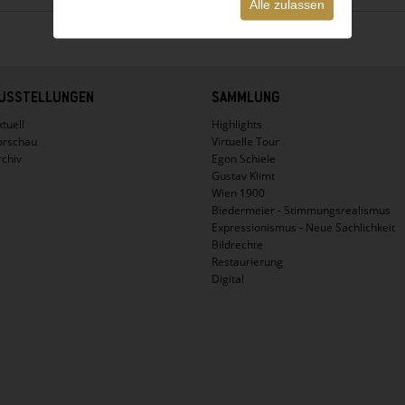
Alle zulassen
USSTELLUNGEN
SAMMLUNG
tuell
Highlights
orschau
Virtuelle Tour
rchiv
Egon Schiele
Gustav Klimt
Wien 1900
Biedermeier - Stimmungsrealismus
Expressionismus - Neue Sachlichkeit
Bildrechte
Restaurierung
Digital