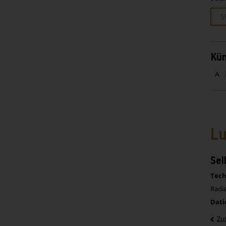
S
Kün
A
Lu
Sel
Tech
Radie
Dati
Zu