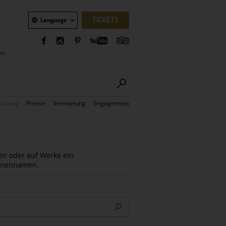
Sprachauswahl
TICKETS
Language
en.
schung
Presse
Vermietung
Engagement
en oder auf Werke ein.
Innennamen.