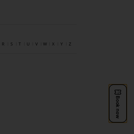
R
S
T
U
V
W
X
Y
Z