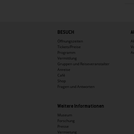
Hauptnavigation
BESUCH
A
Öffnungszeiten
Ak
Tickets/Preise
V
Programm
A
Vermittlung
Gruppen und Reiseveranstalter
Anreise
Café
Shop
Fragen und Antworten
Weitere Informationen
Museum
Forschung
Presse
Vermietung