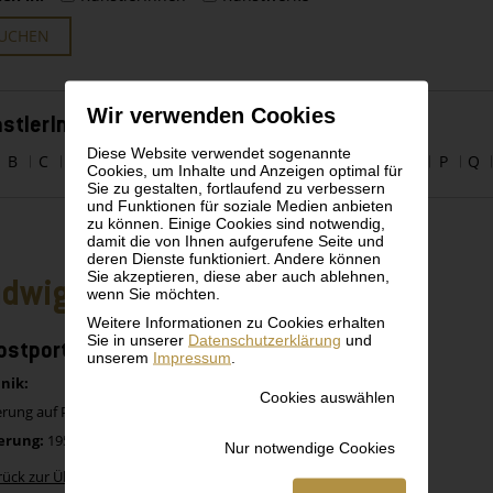
UCHEN
Wir verwenden Cookies
stlerInnen alphabetisch
Diese Website verwendet sogenannte
B
C
D
E
F
G
H
I
J
K
L
M
N
O
P
Q
Cookies, um Inhalte und Anzeigen optimal für
Sie zu gestalten, fortlaufend zu verbessern
und Funktionen für soziale Medien anbieten
zu können. Einige Cookies sind notwendig,
damit die von Ihnen aufgerufene Seite und
deren Dienste funktioniert. Andere können
Sie akzeptieren, diese aber auch ablehnen,
dwig Meidner
wenn Sie möchten.
Weitere Informationen zu Cookies erhalten
Sie in unserer
Datenschutzerklärung
und
bstporträt mit Staffelei
unserem
Impressum
.
nik:
Cookies auswählen
rung auf Papier
erung:
1954
Nur notwendige Cookies
rück zur Übersicht