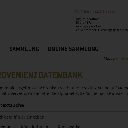
Öffnet in 11,5 Stunden.
Täglich geöffnet:
10 bis 18 Uhr
Feiertags geöffnet.
Ab September: Dienstags geschloss
N
SAMMLUNG
ONLINE SAMMLUNG
Museum
For
ROVENIENZDATENBANK
optimale Ergebnisse schränken Sie bitte die Volltextsuche auf Nam
rnativ verwenden Sie bitte die alphabetische Suche nach Künster
ltextsuche
en in:
KünstlerInnen
Kunstwerke