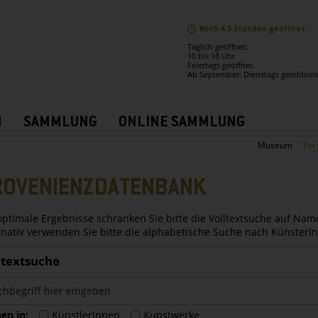
Noch 4,5 Stunden geöffnet.
Täglich geöffnet:
10 bis 18 Uhr
Feiertags geöffnet.
Ab September: Dienstags geschloss
N
SAMMLUNG
ONLINE SAMMLUNG
Museum
For
ROVENIENZDATENBANK
optimale Ergebnisse schränken Sie bitte die Volltextsuche auf Nam
rnativ verwenden Sie bitte die alphabetische Suche nach Künster
ltextsuche
en in:
KünstlerInnen
Kunstwerke