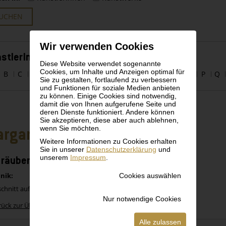
UCHEN
Wir verwenden Cookies
stlerInnen alphabetisch
Diese Website verwendet sogenannte
Cookies, um Inhalte und Anzeigen optimal für
B
C
D
E
F
G
H
I
J
K
L
M
N
O
P
Q
Sie zu gestalten, fortlaufend zu verbessern
und Funktionen für soziale Medien anbieten
zu können. Einige Cookies sind notwendig,
damit die von Ihnen aufgerufene Seite und
deren Dienste funktioniert. Andere können
Sie akzeptieren, diese aber auch ablehnen,
wenn Sie möchten.
rgarethe Bilger
Weitere Informationen zu Cookies erhalten
Sie in unserer
Datenschutzerklärung
und
unserem
Impressum
.
 räuberische Katze
Cookies auswählen
nik:
chnitt auf Papier
Nur notwendige Cookies
rück zur Übersicht
Alle zulassen