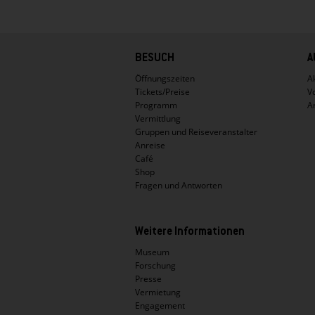
Hauptnavigation
BESUCH
A
Öffnungszeiten
Ak
Tickets/Preise
V
Programm
A
Vermittlung
Gruppen und Reiseveranstalter
Anreise
Café
Shop
Fragen und Antworten
Weitere Informationen
Museum
Forschung
Presse
Vermietung
Engagement