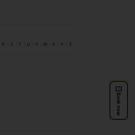
R
S
T
U
V
W
X
Y
Z