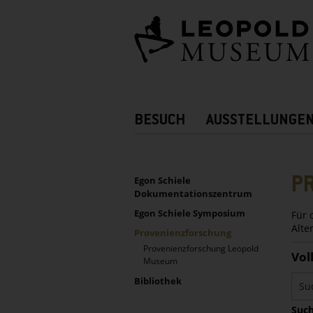
Barrierefreie
Bedienung
der
Webseite
Hauptnavigation
BESUCH
AUSSTELLUNGE
Zusatznavigation!
UNTERNAVIGATION
Sidebar
P
Egon Schiele
Dokumentationszentrum
Egon Schiele Symposium
Für 
Alte
Provenienzforschung
Provenienzforschung Leopold
Vol
Museum
Bibliothek
Such