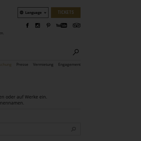
Sprachauswahl
TICKETS
Language
en.
schung
Presse
Vermietung
Engagement
en oder auf Werke ein.
Innennamen.