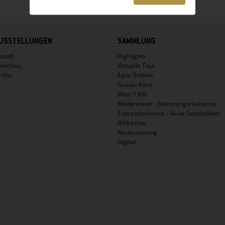
USSTELLUNGEN
SAMMLUNG
tuell
Highlights
orschau
Virtuelle Tour
rchiv
Egon Schiele
Gustav Klimt
Wien 1900
Biedermeier - Stimmungsrealismus
Expressionismus - Neue Sachlichkeit
Bildrechte
Restaurierung
Digital