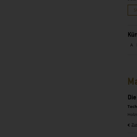
S
Kün
A
Ma
Die
Tech
Holzs
Zu