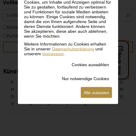
Volltextsuche
Cookies, um Inhalte und Anzeigen optimal für
Sie zu gestalten, fortlaufend zu verbessern
S
und Funktionen für soziale Medien anbieten
zu können. Einige Cookies sind notwendig,
i
damit die von Ihnen aufgerufene Seite und
deren Dienste funktioniert. Andere können
KünstlerInnen
Sie akzeptieren, diese aber auch ablehnen,
Kunstwerke
wenn Sie möchten.
Weitere Informationen zu Cookies erhalten
SUCHEN
Sie in unserer
Datenschutzerklärung
und
unserem
Impressum
.
Cookies auswählen
KünstlerInnen alphabetisch
Nur notwendige Cookies
A
B
C
D
E
F
G
H
I
J
K
L
M
N
Alle zulassen
O
P
Q
R
S
T
U
V
W
X
Y
Z