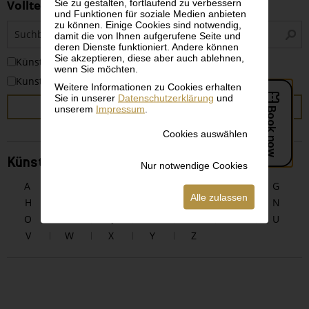
Sie zu gestalten, fortlaufend zu verbessern
Volltextsuche
und Funktionen für soziale Medien anbieten
zu können. Einige Cookies sind notwendig,
S
damit die von Ihnen aufgerufene Seite und
i
deren Dienste funktioniert. Andere können
Sie akzeptieren, diese aber auch ablehnen,
KünstlerInnen
wenn Sie möchten.
Kunstwerke
Weitere Informationen zu Cookies erhalten
Sie in unserer
Datenschutzerklärung
und
SUCHEN
unserem
Impressum
.
Cookies auswählen
KünstlerInnen alphabetisch
Nur notwendige Cookies
A
B
C
D
E
F
G
Alle zulassen
H
I
J
K
L
M
N
O
P
Q
R
S
T
U
V
W
X
Y
Z