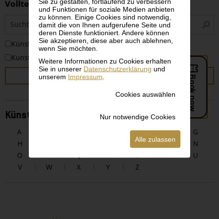
Sie zu gestalten, fortlaufend zu verbessern
Volltextsuche
und Funktionen für soziale Medien anbieten
zu können. Einige Cookies sind notwendig,
S
damit die von Ihnen aufgerufene Seite und
i
deren Dienste funktioniert. Andere können
Sie akzeptieren, diese aber auch ablehnen,
KünstlerInnen
wenn Sie möchten.
Kunstwerke
Weitere Informationen zu Cookies erhalten
Sie in unserer
Datenschutzerklärung
und
SUCHEN
unserem
Impressum
.
Cookies auswählen
KünstlerInnen alphabetisch
Nur notwendige Cookies
A
B
C
D
E
F
G
Alle zulassen
H
I
J
K
L
M
N
O
P
Q
R
S
T
U
V
W
X
Y
Z