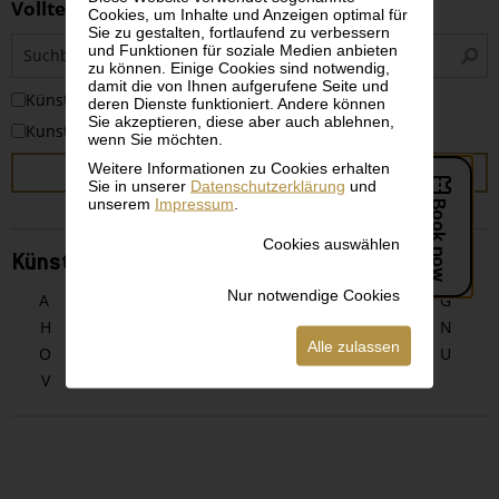
Volltextsuche
Cookies, um Inhalte und Anzeigen optimal für
Sie zu gestalten, fortlaufend zu verbessern
S
und Funktionen für soziale Medien anbieten
i
zu können. Einige Cookies sind notwendig,
damit die von Ihnen aufgerufene Seite und
KünstlerInnen
deren Dienste funktioniert. Andere können
Sie akzeptieren, diese aber auch ablehnen,
Kunstwerke
wenn Sie möchten.
Weitere Informationen zu Cookies erhalten
SUCHEN
Sie in unserer
Datenschutzerklärung
und
unserem
Impressum
.
Cookies auswählen
KünstlerInnen alphabetisch
Nur notwendige Cookies
A
B
C
D
E
F
G
H
I
J
K
L
M
N
Alle zulassen
O
P
Q
R
S
T
U
V
W
X
Y
Z