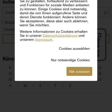
Sie zu gestalten, fortlaufend zu verbessern
Volltextsuche
und Funktionen für soziale Medien anbieten
zu können. Einige Cookies sind notwendig,
S
damit die von Ihnen aufgerufene Seite und
i
deren Dienste funktioniert. Andere können
Sie akzeptieren, diese aber auch ablehnen,
KünstlerInnen
wenn Sie möchten.
Kunstwerke
Weitere Informationen zu Cookies erhalten
Sie in unserer
Datenschutzerklärung
und
SUCHEN
unserem
Impressum
.
Cookies auswählen
KünstlerInnen alphabetisch
Nur notwendige Cookies
A
B
C
D
E
F
G
Alle zulassen
H
I
J
K
L
M
N
O
P
Q
R
S
T
U
V
W
X
Y
Z