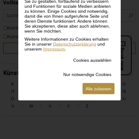
Sie zu gestalten, fortlaufend zu verbessern
Volltextsuche
und Funktionen für soziale Medien anbieten
zu können. Einige Cookies sind notwendig,
S
damit die von Ihnen aufgerufene Seite und
i
deren Dienste funktioniert. Andere können
Sie akzeptieren, diese aber auch ablehnen,
KünstlerInnen
wenn Sie möchten.
Kunstwerke
Weitere Informationen zu Cookies erhalten
Sie in unserer
Datenschutzerklärung
und
SUCHEN
unserem
Impressum
.
Cookies auswählen
KünstlerInnen alphabetisch
Nur notwendige Cookies
A
B
C
D
E
F
G
Alle zulassen
H
I
J
K
L
M
N
O
P
Q
R
S
T
U
V
W
X
Y
Z