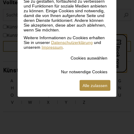
Sie zu gestalten, fortlaufend zu verbessern
Volltextsuche
und Funktionen für soziale Medien anbieten
zu können. Einige Cookies sind notwendig,
S
damit die von Ihnen aufgerufene Seite und
i
deren Dienste funktioniert. Andere können
Sie akzeptieren, diese aber auch ablehnen,
KünstlerInnen
wenn Sie möchten.
Kunstwerke
Weitere Informationen zu Cookies erhalten
Sie in unserer
Datenschutzerklärung
und
SUCHEN
unserem
Impressum
.
Cookies auswählen
KünstlerInnen alphabetisch
Nur notwendige Cookies
A
B
C
D
E
F
G
Alle zulassen
H
I
J
K
L
M
N
O
P
Q
R
S
T
U
V
W
X
Y
Z