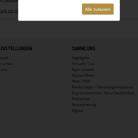
lf Leopold, Wien; 1994 Leopold Museum Privatstiftung.
Alle zulassen
rück zur Übersicht
USSTELLUNGEN
SAMMLUNG
tuell
Highlights
orschau
Virtuelle Tour
rchiv
Egon Schiele
Gustav Klimt
Wien 1900
Biedermeier - Stimmungsrealismus
Expressionismus - Neue Sachlichkeit
Bildrechte
Restaurierung
Digital