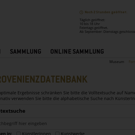
Noch 2 Stunden geöffnet.
Täglich geöffnet:
10 bis 18 Uhr
Feiertags geöffnet.
Ab September: Dienstags geschloss
N
SAMMLUNG
ONLINE SAMMLUNG
Museum
For
ROVENIENZDATENBANK
optimale Ergebnisse schränken Sie bitte die Volltextsuche auf Nam
rnativ verwenden Sie bitte die alphabetische Suche nach Künster
ltextsuche
en in:
KünstlerInnen
Kunstwerke