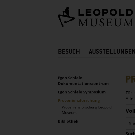
Barrierefreie
Bedienung
der
Webseite
Hauptnavigation
BESUCH
AUSSTELLUNGE
Zusatznavigation!
UNTERNAVIGATION
Sidebar
P
Egon Schiele
Dokumentationszentrum
Egon Schiele Symposium
Für 
Alte
Provenienzforschung
Provenienzforschung Leopold
Vol
Museum
Bibliothek
Such