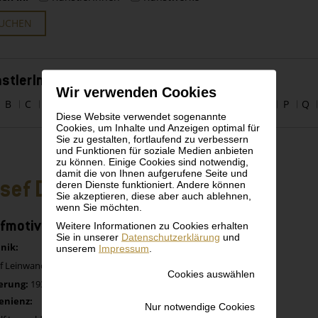
UCHEN
stlerInnen alphabetisch
Wir verwenden Cookies
B
C
D
E
F
G
H
I
J
K
L
M
N
O
P
Q
Diese Website verwendet sogenannte
Cookies, um Inhalte und Anzeigen optimal für
Sie zu gestalten, fortlaufend zu verbessern
und Funktionen für soziale Medien anbieten
zu können. Einige Cookies sind notwendig,
damit die von Ihnen aufgerufene Seite und
sef Dobrowsky
deren Dienste funktioniert. Andere können
Sie akzeptieren, diese aber auch ablehnen,
wenn Sie möchten.
fmotiv mit Ziegelmauer
Weitere Informationen zu Cookies erhalten
Sie in unserer
Datenschutzerklärung
und
nik:
unserem
Impressum
.
uf Leinwand
Cookies auswählen
erung:
1931
enienz:
Nur notwendige Cookies