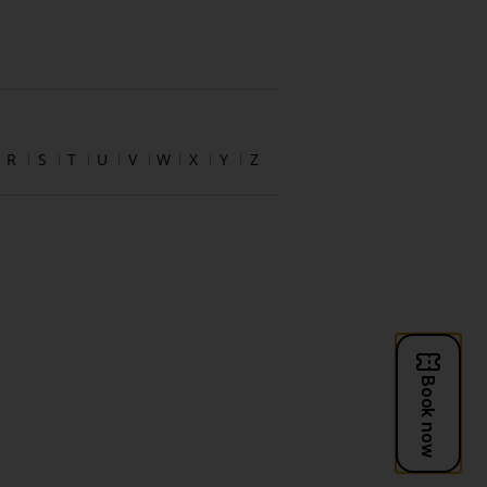
R
S
T
U
V
W
X
Y
Z