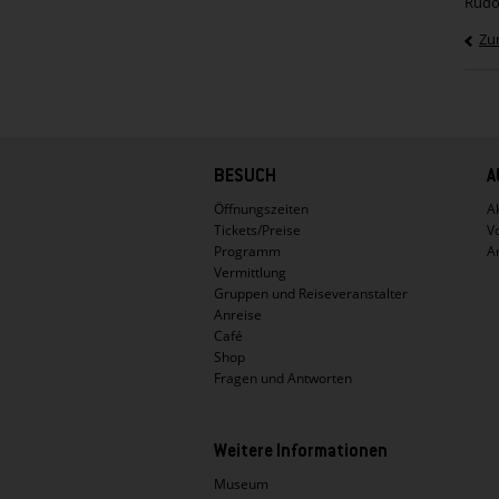
Rudo
Zu
Hauptnavigation
BESUCH
A
Öffnungszeiten
Ak
Tickets/Preise
V
Programm
A
Vermittlung
Gruppen und Reiseveranstalter
Anreise
Café
Shop
Fragen und Antworten
Weitere Informationen
Museum